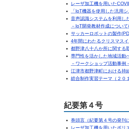
レーザ加工機を用いたCOVID
「IoT機器を使用した汎用シ
音声認識システムを利用し
－IoT開発教材作成について検討
サッカーロボットの製作(PDF:
4年間にわたるクリスマスイルミ
都野津八十八か所に関する取組み
専門性を活かした地域活動
－ワークショップ活動事例－(P
江津市都野津町における持続可
総合制作実習テーマ（２０１９
紀要第４号
巻頭言（紀要第４号の発刊に寄
レーザ加工機を用いたポリエ