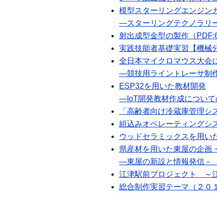
模型スターリングエンジン
―スターリングテクノラリーに
射出成型金型の製作（PDF:6
実践技能者基礎実習【機械分野
全日本マイクロマウス大会
―競技用ライントレーサ制作に
ESP32を用いた教材開発
―IoT開発教材作成についての
「高齢者向け冷蔵庫管理シス
組込みオペレーティングシステ
ウッドセラミックスを用いた床
県産材を用いた東屋の企画
―東屋の新設と情報発信－（PD
江津駅前プロジェクト ～江津
総合制作実習テーマ（２０１７