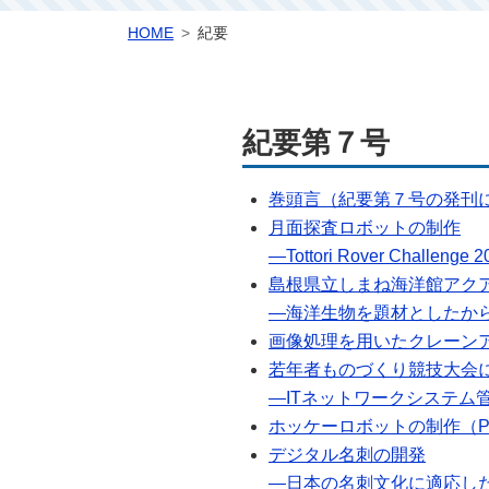
こ
HOME
紀要
の
ペ
ー
ジ
紀要第７号
の
位
巻頭言（紀要第７号の発刊に寄
置
月面探査ロボットの制作
―Tottori Rover Chall
島根県立しまね海洋館アク
―海洋生物を題材としたからく
画像処理を用いたクレーンアー
若年者ものづくり競技大会
―ITネットワークシステム管
ホッケーロボットの制作（PD
デジタル名刺の開発
―日本の名刺文化に適応した