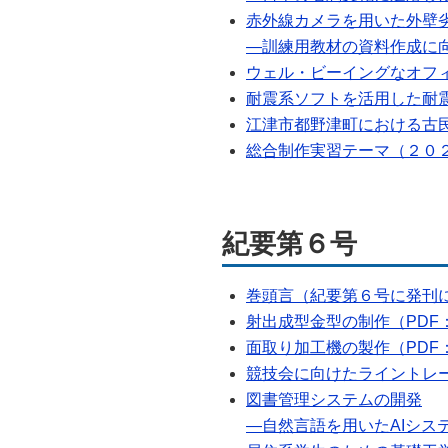
赤外線カメラを用いた外壁
―訓練用教材の資料作成に向け
ウェル・ビーイングなオフィス
耐震系ソフトを活用した耐震
江津市都野津町における古民家
総合制作実習テーマ（２０２
紀要第６号
巻頭言（紀要第６号に発刊に
射出成型金型の制作（PDF：
面取り加工機の製作（PDF：
競技会に向けたライントレーサ
図書管理システムの開発
―自然言語を用いたAIシステ