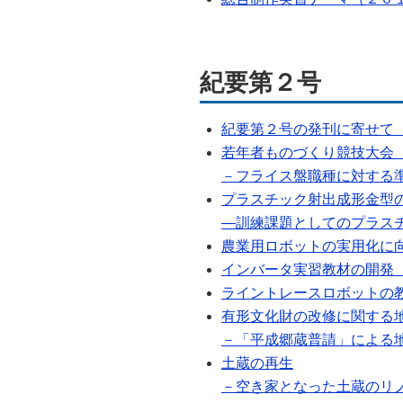
紀要第２号
紀要第２号の発刊に寄せて（P
若年者ものづくり競技大会
－フライス盤職種に対する準備
プラスチック射出成形金型
―訓練課題としてのプラスチッ
農業用ロボットの実用化に向け
インバータ実習教材の開発（PD
ライントレースロボットの教材開
有形文化財の改修に関する
－「平成郷蔵普請」による地域
土蔵の再生
－空き家となった土蔵のリノベ