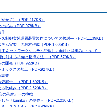
せて）（PDF:417KB）
試み（PDF:978KB）
製作
制御実習課題装置製作についての検討―（PDF:1,139KB）
ム実習Ⅱの教材作成（PDF:1,005KB）
IT ネットワークシステム管理）に向けた取組みについて－
理に対する準備と指導方法－（PDF:679KB）
開発（PDF:922KB）
ックスの加工（PDF:927KB）
る調査
告－（PDF:1,892KB）
組み（PDF:2,520KB）
茶会の茶席』への挑戦
「kumiko」の制作－（PDF:2,216KB）
，２０１６）（PDF:426KB）