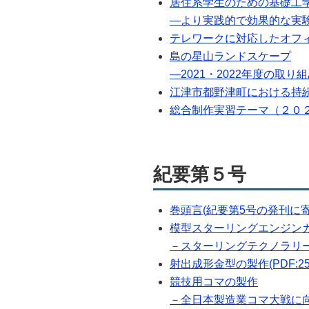
居住系学生のための基礎工
―より実践的で効果的な実験の
テレワークに対応したオフィス
島の星山ランドスケープ
―2021・2022年度の取り組
江津市都野津町における持続
総合制作実習テーマ（２０２
紀要第５号
巻頭言(紀要第5号の発刊に寄せて
模型スターリングエンジン
－スターリングテクノラリ
射出成形金型の製作(PDF:25
競技用コマの製作
－全日本製造業コマ大戦に向けた