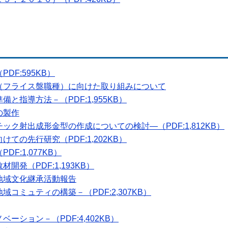
DF:595KB）
（フライス盤職種）に向けた取り組みについて
と指導方法－（PDF:1,955KB）
の製作
ク射出成形金型の作成についての検討―（PDF:1,812KB）
ての先行研究（PDF:1,202KB）
F:1,077KB）
発（PDF:1,193KB）
地域文化継承活動報告
コミュティの構築－（PDF:2,307KB）
ーション－（PDF:4,402KB）