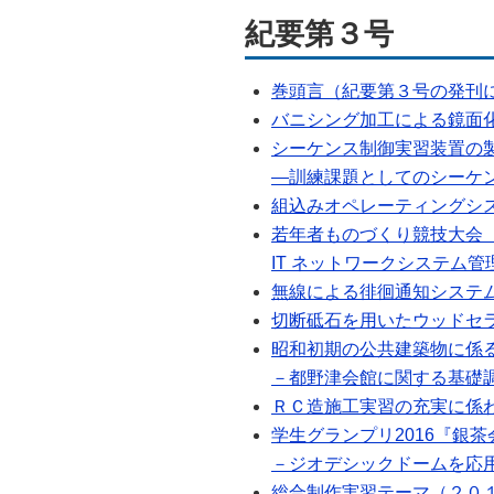
紀要第３号
巻頭言（紀要第３号の発刊に寄
バニシング加工による鏡面化の
シーケンス制御実習装置の
―訓練課題としてのシーケンス
組込みオペレーティングシステ
若年者ものづくり競技大会（
IT ネットワークシステム管
無線による徘徊通知システムの
切断砥石を用いたウッドセラミ
昭和初期の公共建築物に係
－都野津会館に関する基礎調査報
ＲＣ造施工実習の充実に係わる取
学生グランプリ2016『銀
－ジオデシックドームを応用した
総合制作実習テーマ（２０１５