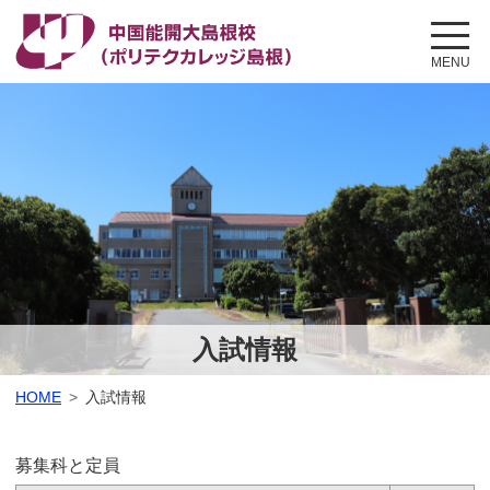
このページの本文へ
MENU
入試情報
こ
HOME
入試情報
の
ペ
募集科と定員
ー