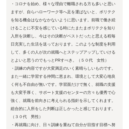
・コロナを始め、様々な理由で離職される方も多いと思い
ますが、自らハローワーク等へ足を運ばないと、ポリテク
を知る機会はなかなかないように思います。前職で働き続
けることに不安を感じている時にたまたまポリテクを知り
入所を決断し、今はその決断がベストだったと思える程毎
日充実した生活を送っております。このような制度を利用
して、多くの人が次の就職へとステップアップしていける
とよいと思うのでもっとPRすべき。（５０代 女性）
・訓練の内容ですが大変満足のいく素晴らしいものです。
また一緒に学習する仲間に恵まれ、環境として大変心地良
く何も不自由が無いです。学習面だけで無く、就職の支援
も大変手厚く、サポート支援のセンターの方々も優秀で心
強く、就職を前向きに考えられる指針を示してくれます。
総合的に入所をした判断は正しかったと感じております。
（３０代 男性）
・再就職に向け、日々訓練を重ねて自分が目指す目標へ努