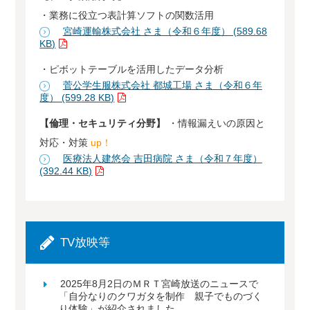
・業務に役立つ表計算ソフトの関数活用
宮崎運輸株式会社 さま（令和６年度） (589.68
KB)
・ピボットテーブルを活用したデータ分析
菅公学生服株式会社 都城工場 さま（令和６年
度） (599.28 KB)
【倫理・セキュリティ分野】
・情報漏えいの原因と
対応・対策
up！
医療法人建悠会 吉田病院 さま（令和７年度）
(392.44 KB)
TV放映等
2025年8月2日のＭＲＴ宮崎放送のニュースで
「自分なりのクワガタを制作 親子でものづく
り体験」が紹介されました。