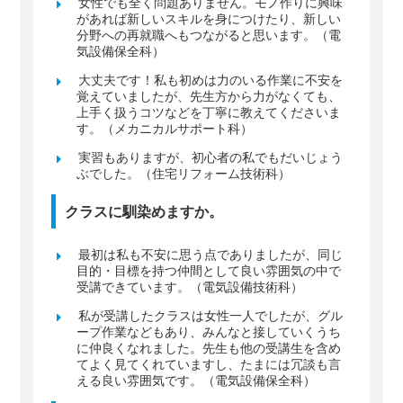
女性でも全く問題ありません。モノ作りに興味
があれば新しいスキルを身につけたり、新しい
分野への再就職へもつながると思います。（電
気設備保全科）
大丈夫です！私も初めは力のいる作業に不安を
覚えていましたが、先生方から力がなくても、
上手く扱うコツなどを丁寧に教えてくださいま
す。（メカニカルサポート科）
実習もありますが、初心者の私でもだいじょう
ぶでした。（住宅リフォーム技術科）
クラスに馴染めますか。
最初は私も不安に思う点でありましたが、同じ
目的・目標を持つ仲間として良い雰囲気の中で
受講できています。（電気設備技術科）
私が受講したクラスは女性一人でしたが、グル
ープ作業などもあり、みんなと接していくうち
に仲良くなれました。先生も他の受講生を含め
てよく見てくれていますし、たまには冗談も言
える良い雰囲気です。（電気設備保全科）