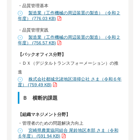
・品質管理基本
製造業（工作機械の周辺装置の製造）（令和２
年度） (776.03 KB)
・品質管理実践
製造業（工作機械の周辺装置の製造）（令和２
年度） (756.57 KB)
【バックオフィス分野】
・ＤＸ（デジタルトランスフォーメーション）の推
進
株式会社都城北諸地区清掃公社 さま（令和６年
度） (759.49 KB)
Ｂ 横断的課題
【組織マネジメント分野】
・管理者のための問題解決力向上
宮崎県農業協同組合 尾鈴地区本部 さま（令和
６年度） (591.94 KB)