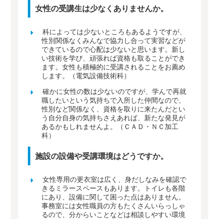
女性の受講生は少なくありませんか。
科によっては少ないところもあるようですが、
性別関係なくみんなで協力し合って実習などが
できているので心配は少ないと思います。新し
い技術を学び、頑張れば資格も取ることができ
ます。女性も積極的に受講されることをお薦め
します。（電気設備技術科）
確かに女性の数は少ないのですが、学んで再就
職したいという気持ちで入所した仲間なので、
性別など関係なく、資格を取りに来たんだとい
う自分自身の気持ちさえあれば、新たな発見が
あるかもしれませんよ。（ＣＡＤ・ＮＣ加工
科）
施設の設備や受講環境はどうですか。
女性専用の更衣室は広く、身だしなみを確認で
きるミラースペースもあります。トイレも各階
にあり、設備に関して困った点はありません。
事務室には女性職員の方もたくさんいらっしゃ
るので、分からいことなどは相談しやすい環境