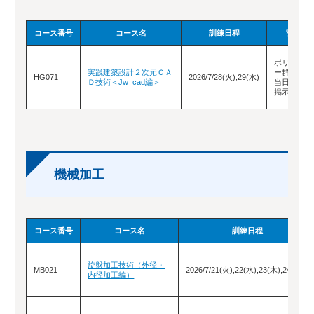
コース番号
コース名
訓練日程
実施場
ポリテクセ
実践建築設計２次元ＣＡ
ー群馬（教
HG071
2026/7/28(火),29(水)
Ｄ技術＜Jw_cad編＞
当日ロビー
掲示）
機械加工
コース番号
コース名
訓練日程
旋盤加工技術（外径・
MB021
2026/7/21(火),22(水),23(木),24(金)
内径加工編）