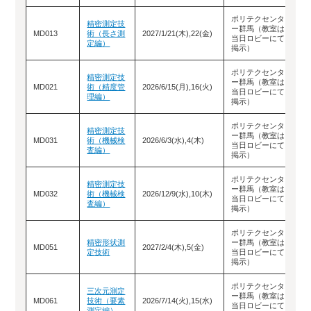
ポリテクセンタ
精密測定技
ー群馬（教室は
お
MD013
術（長さ測
2027/1/21(木),22(金)
当日ロビーにて
せ
定編）
掲示）
ポリテクセンタ
精密測定技
ー群馬（教室は
お
MD021
術（精度管
2026/6/15(月),16(火)
当日ロビーにて
せ
理編）
掲示）
ポリテクセンタ
精密測定技
ー群馬（教室は
お
MD031
術（機械検
2026/6/3(水),4(木)
当日ロビーにて
せ
査編）
掲示）
ポリテクセンタ
精密測定技
ー群馬（教室は
お
MD032
術（機械検
2026/12/9(水),10(木)
当日ロビーにて
せ
査編）
掲示）
ポリテクセンタ
精密形状測
ー群馬（教室は
お
MD051
2027/2/4(木),5(金)
定技術
当日ロビーにて
せ
掲示）
ポリテクセンタ
三次元測定
ー群馬（教室は
お
MD061
技術（要素
2026/7/14(火),15(水)
当日ロビーにて
せ
測定編）