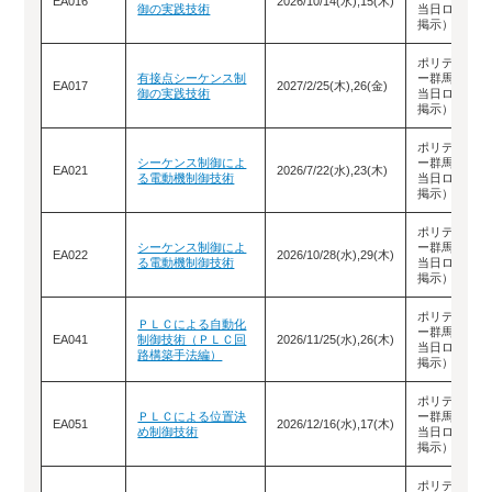
EA016
2026/10/14(水),15(木)
御の実践技術
当日ロビーに
掲示）
ポリテクセン
有接点シーケンス制
ー群馬（教室
EA017
2027/2/25(木),26(金)
御の実践技術
当日ロビーに
掲示）
ポリテクセン
シーケンス制御によ
ー群馬（教室
EA021
2026/7/22(水),23(木)
る電動機制御技術
当日ロビーに
掲示）
ポリテクセン
シーケンス制御によ
ー群馬（教室
EA022
2026/10/28(水),29(木)
る電動機制御技術
当日ロビーに
掲示）
ポリテクセン
ＰＬＣによる自動化
ー群馬（教室
EA041
制御技術（ＰＬＣ回
2026/11/25(水),26(木)
当日ロビーに
路構築手法編）
掲示）
ポリテクセン
ＰＬＣによる位置決
ー群馬（教室
EA051
2026/12/16(水),17(木)
め制御技術
当日ロビーに
掲示）
ポリテクセン