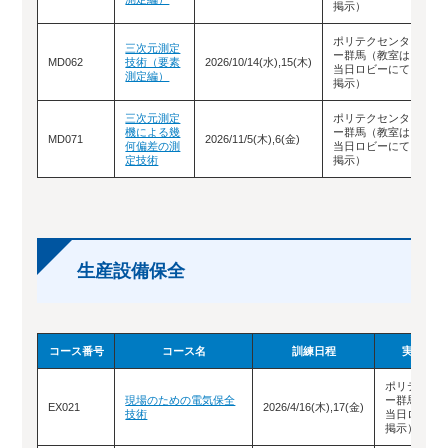
掲示）
ポリテクセンタ
三次元測定
ー群馬（教室は
お
MD062
技術（要素
2026/10/14(水),15(木)
当日ロビーにて
せ
測定編）
掲示）
三次元測定
ポリテクセンタ
機による幾
ー群馬（教室は
お
MD071
2026/11/5(木),6(金)
何偏差の測
当日ロビーにて
せ
定技術
掲示）
生産設備保全
コース番号
コース名
訓練日程
実施場所
ポリテクセ
現場のための電気保全
ー群馬（教
EX021
2026/4/16(木),17(金)
技術
当日ロビー
掲示）