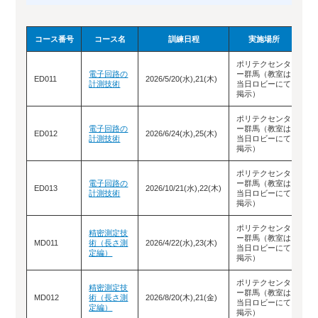
コース番号
コース名
訓練日程
実施場所
ポリテクセンタ
電子回路の
ー群馬（教室は
お
ED011
2026/5/20(水),21(木)
計測技術
当日ロビーにて
せ
掲示）
ポリテクセンタ
電子回路の
ー群馬（教室は
お
ED012
2026/6/24(水),25(木)
計測技術
当日ロビーにて
せ
掲示）
ポリテクセンタ
電子回路の
ー群馬（教室は
お
ED013
2026/10/21(水),22(木)
計測技術
当日ロビーにて
せ
掲示）
ポリテクセンタ
精密測定技
ー群馬（教室は
お
MD011
術（長さ測
2026/4/22(水),23(木)
当日ロビーにて
せ
定編）
掲示）
ポリテクセンタ
精密測定技
ー群馬（教室は
お
MD012
術（長さ測
2026/8/20(木),21(金)
当日ロビーにて
せ
定編）
掲示）