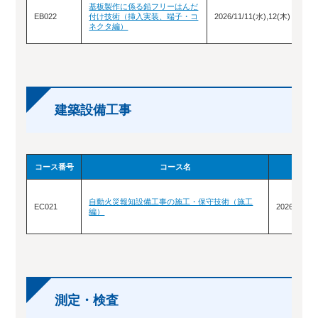
ポ
基板製作に係る鉛フリーはんだ
ー
EB022
付け技術（挿入実装、端子・コ
2026/11/11(水),12(木)
当
ネクタ編）
掲
建築設備工事
コース番号
コース名
訓練
自動火災報知設備工事の施工・保守技術（施工
EC021
2026/5/23(
編）
測定・検査