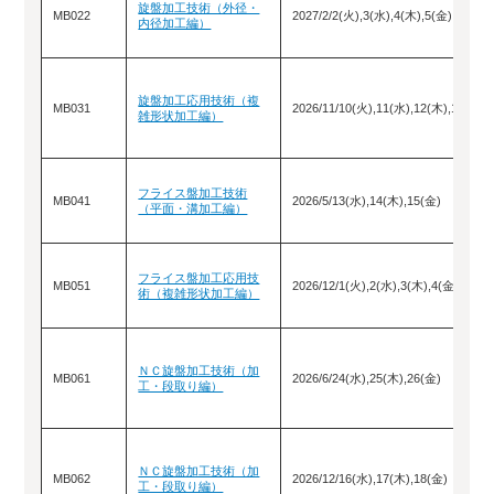
旋盤加工技術（外径・
MB022
2027/2/2(火),3(水),4(木),5(金)
内径加工編）
旋盤加工応用技術（複
MB031
2026/11/10(火),11(水),12(木),13(金)
雑形状加工編）
フライス盤加工技術
MB041
2026/5/13(水),14(木),15(金)
（平面・溝加工編）
フライス盤加工応用技
MB051
2026/12/1(火),2(水),3(木),4(金)
術（複雑形状加工編）
ＮＣ旋盤加工技術（加
MB061
2026/6/24(水),25(木),26(金)
工・段取り編）
ＮＣ旋盤加工技術（加
MB062
2026/12/16(水),17(木),18(金)
工・段取り編）