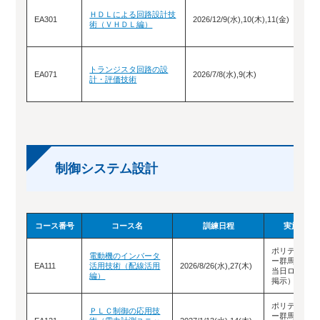
ポ
ＨＤＬによる回路設計技
ー
EA301
2026/12/9(水),10(木),11(金)
術（ＶＨＤＬ編）
当
掲
ポ
トランジスタ回路の設
ー
EA071
2026/7/8(水),9(木)
計・評価技術
当
掲
制御システム設計
コース番号
コース名
訓練日程
実施場所
ポリテクセン
電動機のインバータ
ー群馬（教室
EA111
活用技術（配線活用
2026/8/26(水),27(木)
当日ロビーに
編）
掲示）
ポリテクセン
ＰＬＣ制御の応用技
ー群馬（教室