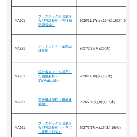
プラスチック射出成形
MA201
金型設計技術（設計知
2026/11/17(火),18(水),19(木),20(金)
識習得編）
ホットランナー金型設
MA221
2027/1/25(月),26(火)
計技術
設計者ＣＡＥを活用し
MA231
た機構解析＜
2026/11/18(水),19(木)
SWMotion編＞
実践機械製図（機械要
MA251
2026/7/7(火),8(水),9(木)
素編）
プラスチック射出成形
MA261
金型設計技術（トラブ
2027/3/17(水),18(木),19(金)
ル要因と対策）