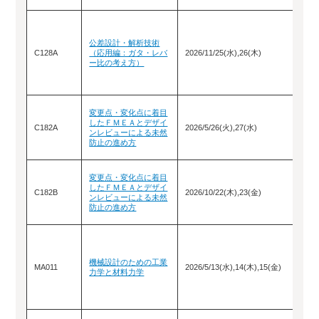
公差設計・解析技術
C128A
（応用編：ガタ・レバ
2026/11/25(水),26(木)
ー比の考え方）
変更点・変化点に着目
したＦＭＥＡとデザイ
C182A
2026/5/26(火),27(水)
ンレビューによる未然
防止の進め方
変更点・変化点に着目
したＦＭＥＡとデザイ
C182B
2026/10/22(木),23(金)
ンレビューによる未然
防止の進め方
機械設計のための工業
MA011
2026/5/13(水),14(木),15(金)
力学と材料力学