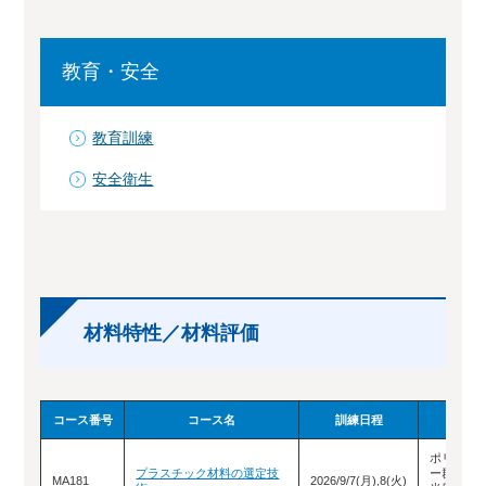
教育・安全
教育訓練
安全衛生
材料特性／材料評価
コース番号
コース名
訓練日程
実施場
ポリテク
プラスチック材料の選定技
ー群馬（
MA181
2026/9/7(月),8(火)