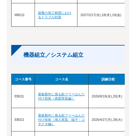
旋盤の加工精度におけ
MB211
2027/2/17(水),18(木),19(金)
るトラブル対策
機器組立／システム組立
コース番号
コース名
訓練日程
ポ
基板製作に係る鉛フリーはんだ
ー
EB011
2026/8/19(水),20(木)
付け技術（表面実装編）
当
掲
ポ
基板製作に係る鉛フリーはんだ
ー
EB021
付け技術（挿入実装、端子・コ
2026/4/27(月),28(火)
当
ネクタ編）
掲