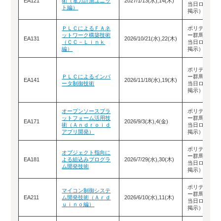
EA121
術（電力計測ユニッ
2027/1/13(水),14(木)
当日ロビーに
ト編）
掲示）
ＰＬＣによるＦＡネ
ポリテクセン
ットワーク構築技術
ー群馬（教室
EA131
2026/10/21(水),22(木)
（ＣＣ－Ｌｉｎｋ
当日ロビーに
編）
掲示）
ポリテクセン
ＰＬＣによるインバ
ー群馬（教室
EA141
2026/11/18(水),19(木)
ータ制御技術
当日ロビーに
掲示）
オープンソースプラ
ポリテクセン
ットフォーム活用技
ー群馬（教室
EA171
2026/9/3(木),4(金)
術（Ａｎｄｒｏｉｄ
当日ロビーに
アプリ開発）
掲示）
ポリテクセン
オブジェクト指向に
ー群馬（教室
EA181
よる組込みプログラ
2026/7/29(水),30(木)
当日ロビーに
ム開発技術
掲示）
ポリテクセン
マイコン制御システ
ー群馬（教室
EA211
ム開発技術（Ａｒｄ
2026/6/10(水),11(木)
当日ロビーに
ｕｉｎｏ編）
掲示）