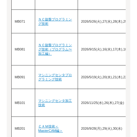
ＮＣ旋盤プログラミン
MB071
2026/5/26(火),27(水),28(木),29(金)
グ技術
ＮＣ旋盤プログラミン
MB081
グ技術（プログラム〜
2026/9/15(火),16(水),17(木),18(金)
加工編）
マシニングセンタプロ
MB091
2026/5/19(火),20(水),21(木),22(金)
グラミング技術
マシニングセンタ加工
MB101
2026/11/25(水),26(木),27(金)
技術
ＣＡＭ技術＜
MB201
2026/9/28(月),29(火),30(水)
MasterCAM編＞