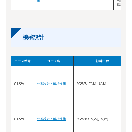
術
当日ロビ
掲示）
機械設計
コース番号
コース名
訓練日程
C122A
公差設計・解析技術
2026/6/17(水),18(木)
C122B
公差設計・解析技術
2026/10/15(木),16(金)