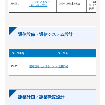
ＰＬＣによるタッチ
ー群馬（教室
EA061
2026/11/5(木),6(金)
パネル活用技術
当日ロビーに
掲示）
通信設備・通信システム設計
コース番号
コース名
EA331
製造現場におけるＬＡＮ活用技術
202
建築計画／建築意匠設計