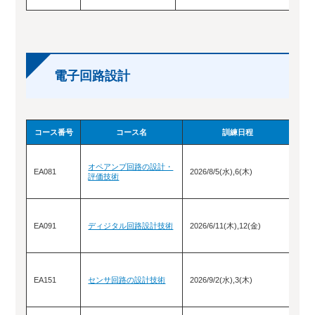
電子回路設計
コース番号
コース名
訓練日程
ポ
オペアンプ回路の設計・
ー
EA081
2026/8/5(水),6(木)
評価技術
当
掲
ポ
ー
EA091
ディジタル回路設計技術
2026/6/11(木),12(金)
当
掲
ポ
ー
EA151
センサ回路の設計技術
2026/9/2(水),3(木)
当
掲