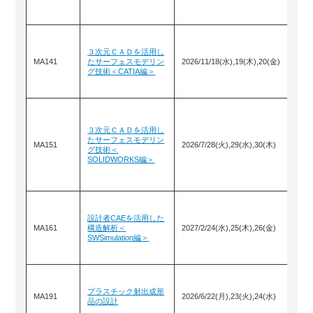
３次元ＣＡＤを活用し
MA141
たサーフェスモデリン
2026/11/18(水),19(木),20(金)
グ技術＜CATIA編＞
３次元ＣＡＤを活用し
たサーフェスモデリン
MA151
2026/7/28(火),29(水),30(木)
グ技術＜
SOLIDWORKS編＞
設計者CAEを活用した
MA161
構造解析＜
2027/2/24(水),25(木),26(金)
SWSimulation編＞
プラスチック射出成形
MA191
2026/6/22(月),23(火),24(水)
品の設計