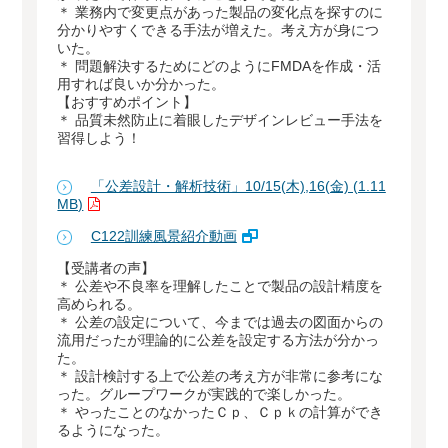
＊ 業務内で変更点があった製品の変化点を探すのに
分かりやすくできる手法が増えた。考え方が身につ
いた。
＊ 問題解決するためにどのようにFMDAを作成・活
用すれば良いか分かった。
【おすすめポイント】
＊ 品質未然防止に着眼したデザインレビュー手法を
習得しよう！
「公差設計・解析技術」10/15(木),16(金) (1.11
MB)
C122訓練風景紹介動画
【受講者の声】
＊ 公差や不良率を理解したことで製品の設計精度を
高められる。
＊ 公差の設定について、今までは過去の図面からの
流用だったが理論的に公差を設定する方法が分かっ
た。
＊ 設計検討する上で公差の考え方が非常に参考にな
った。グループワークが実践的で楽しかった。
＊ やったことのなかったＣｐ、Ｃｐｋの計算ができ
るようになった。