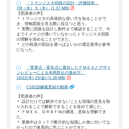
「トランジスタ回路の設計・評価技術」
7/8（水）,9（木） (1.37 MB)
【受講者の声】
＊ トランジスタの具体的な使い方を知ることがで
き、管輅図面を見る際に役立つと思う。
＊ 実際に回路を設計し動作まで確認することで、今
までイメージの沸いていなかったトランジスタ回路
の理解を深めることができた。
＊ どの程度の部品を選べばよいかの選定基準が参考
になった。
「変更点・変化点に着目したＦＭＥＡとデザイ
ンレビューによる未然防止の進め方」
10/22(木),23(金) (1.28 MB)
C182訓練風景紹介動画
【受講者の声】
＊ 設計だけでは解決できないことも現場の意見を取
り入れることで解析できることを改めて感じた。
＊ ＦＭＥＡ、ＤＲＢＦＭの構造、意味を理解でき
た。
＊ 業務中はＯＪＴで断片的な知識しか身に付いてな
かったので体系的に学ぶことができた。