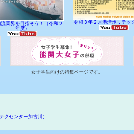
０２６ ｉｎ ＫＯＢＥ
令和３年２月港湾ポリテッ
物流業界を目指そう！（令和２
 コラボイイベント～
年度）
生によるコラボイベントが開催されました！
の方々、パフォーマーの皆さま、関係者の皆さまのおかげで盛況のうち
女子学生向けの特集ページです。
6 各種証明書の発行受付を停止いたします。
０２６ ｉｎ ＫＯＢＥ
テクセンター加古川）
 異色の連携プロジェクト始動 ～神戸港を舞台に「みなとアートプロ