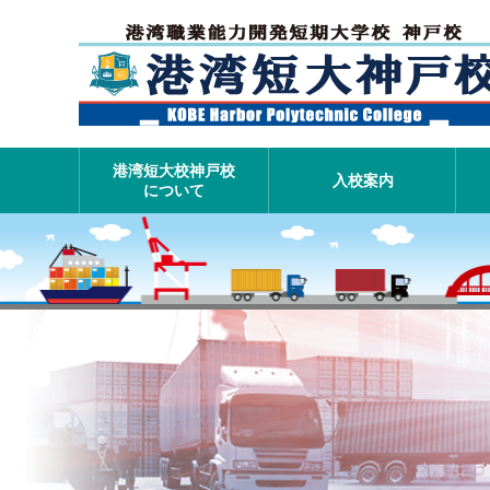
港湾短大校神戸校
入校案内
について