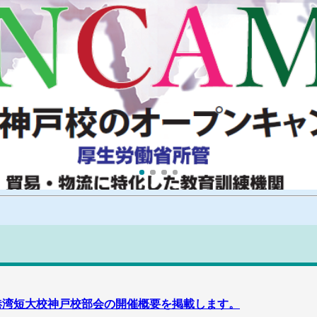
1
2
3
4
港湾短大校神戸校部会の開催概要を掲載します。