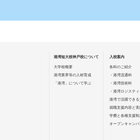
学生による港湾短大校神戸校と神
事前申込みおよび観覧費は不要です
◎２０２６年３月１４日（土） 
◎場所：港湾短大校神戸校グラウ
詳細はこちらから→
芸工大サイト
港湾短大校神戸校について
入校案内
2026.3.5
令和９年４月採用職員募集（【
大学校概要
各科のご紹介
勤務）
港湾業界等の人材育成
・港湾流通科
（※当機構本部のページに移
「港湾」について学ぶ
・港湾技術科
・港湾ロジスティ
2026.2.26
令和７年度第２回運営協議会
港湾で活躍できる
就職支援内容と実
学費と各種支援制
2026.2.17
令和８年度入校生 一般入校
オープンキャンパ