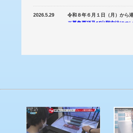
2026.5.29
令和８年６月１日（月）から
※募集要項及び出願方法につ
2026.5.7
生産性向上支援訓練（ＩＴツ
（※ポリテクセンター兵庫の
2026.5.7
「働きながら学びやすい職業
ください。
（※当機構の特設HPに移動し
2026.4.17
職業訓練指導員（実務経験10
（※当機構本部のページに移
2026.4.6
オープンキャンパスの申込み