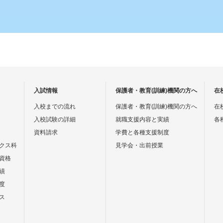
戸芸工大のコラボイベントを開催します
 ぜひご来校ください！！！！！
１３：００～１６：００
ンド特設会場（神戸市中央区港島８－１１－４）
入試情報
保護者・教育(訓練)機関の方へ
在
全国型】全国の当機構（JEED）施設で勤務、【地域型】北
入校までの流れ
保護者・教育(訓練)機関の方へ
在
入校試験の詳細
就職支援内容と実績
各
動します）
資料請求
学費と各種支援制度
クス科
見学会・出前授業
港湾短大校神戸校部会の開催概要を掲載します。
資格
績
度
試験 合格者を掲載します。
ス