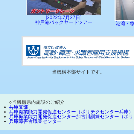
[2022年7月27日]
2026.3.30
クレーンペインティング ２
神戸港バックヤードツアー
港湾・
港湾短大校神戸校 × 神戸芸工大
港湾短大校神戸校と神戸芸工の学
当日ご来校いただきました観覧者
ありがとうございました！！！！
当日の様子
当機構本部サイトです。
詳細はこちらから→
芸工大サイト
2026.3.5
2026.3.16～2026.4.
○当機構県内施設のご紹介
兵庫支部
兵庫職業能力開発促進センター（ポリテクセンター兵庫）
2026.3.5
クレーンペインティング ２
兵庫職業能力開発促進センター加古川訓練センター（ポリ
兵庫障害者職業センター
港湾短大校神戸校 × 神戸芸工大