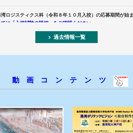
港湾ロジスティクス科（令和８年１０月入校）の応募期間が始
いては「入校試験の詳細」をご確認ください。
過去情報一覧
ール活用、生産現場の問題解決など）を紹介します。
ページに移動します）
訓練」はキャリアアップしたい非正規雇用等で働いている方をサ
動 画 コ ン テ ン ツ
ます）
年以上）春季募集
動します）
を受け付けております。是非ご参加ください。