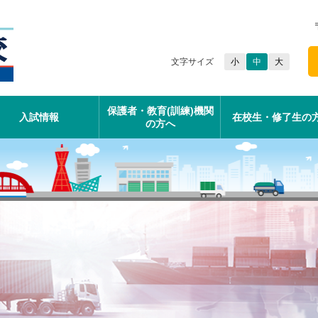
文字サイズ
小
中
大
保護者・教育(訓練)機関
入試情報
在校生・修了生の
の方へ