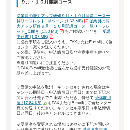
９月・１０月開講コース
従業員の能力アップ研修９月・１０月開講コース一
覧リーフレット_単ページ (1.62 MB)
従業員の能
力アップ研修９月・１０月開講コース一覧リーフレ
ット_見開き (1.33 MB)
をご確認いただき、
受講
申込書 (1.07 MB)
に必要事項をご記入のうえ、FAXまたはE-mailにて当
センター宛てお送りください。
その際、受講料、申込締切日及び注意事項も併せて
ご確認ください。
※送り間違いにご注意ください。
※FAX,E-mail受信後に当方から必ず受付確認のお電
話を差し上げます。
※受講の申込を取消（キャンセル）される場合はキ
ャンセル期限日（申込締切日と同日）までに下記お
問い合わせ先までご連絡いただき、併せて
受講取消
届 (17.84 KB)
をFAXまたはE-mailにて当センター
宛てお送りください。キャンセル期限日（申込締切
日と同日）後のキャンセルはできません。
※受講者を変更される場合は速やかに下記お問い合
わせ先までご連絡いただき、併せて
受講者変更届