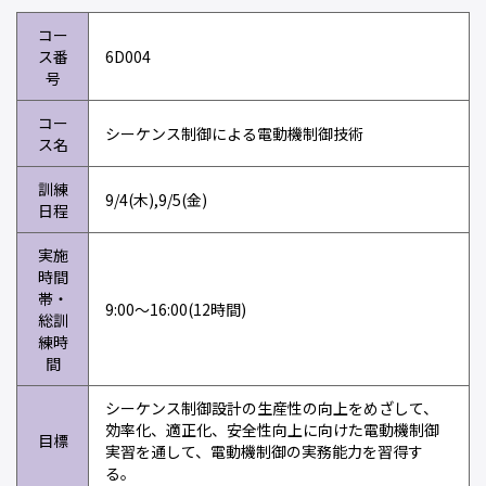
コー
ス番
6D004
号
コー
シーケンス制御による電動機制御技術
ス名
訓練
9/4(木),9/5(金)
日程
実施
時間
帯・
9:00～16:00(12時間)
総訓
練時
間
シーケンス制御設計の生産性の向上をめざして、
効率化、適正化、安全性向上に向けた電動機制御
目標
実習を通して、電動機制御の実務能力を習得す
る。