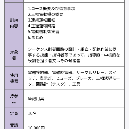
1.コース概要及び留意事項
2.三相電動機の概要
訓練
3.連続運転回転
内容
4.正逆運転回路
5.電動機制御実習
6.まとめ
シーケンス制御回路の設計・組立・配線作業に従
対象
事する技能・技術者等であって、指導的・中核的な
者
役割を担う者又はその候補者
電磁接触器、電磁継電器、サーマルリレー、スイ
使用
ッチ、表示灯、ヒューズ、ブレーカ、三相誘導モー
機器
タ、回路計（テスタ）、工具
持参
筆記用具
品
定員
10名
受講
10,000円