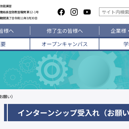
技能講習
働局長登録教習機関 第12-1号
期間満了日令和11年3月30日
皆様へ
修了生の皆様へ
企業様
概要
オープンキャンパス
学
お願い）
インターンシップ受入れ（お願