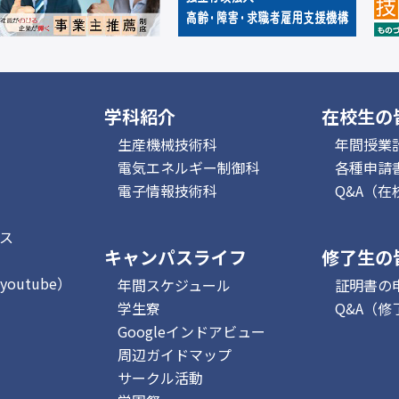
学科紹介
在校生の
生産機械技術科
年間授業
電気エネルギー制御科
各種申請
電子情報技術科
Q&A（在
ス
キャンパスライフ
修了生の
outube）
年間スケジュール
証明書の
学生寮
Q&A（修
Googleインドアビュー
周辺ガイドマップ
サークル活動