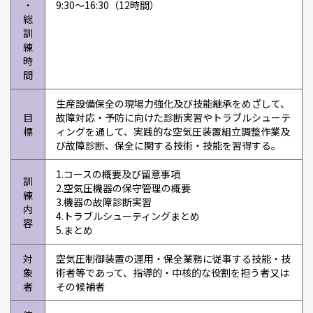
・
9:30～16:30（12時間）
総
訓
練
時
間
生産設備保全の現場力強化及び技能継承をめざして、
目
故障対応・予防に向けた診断実習やトラブルシューテ
標
ィングを通して、実践的な空気圧装置組立調整作業及
び故障診断、保全に関する技術・技能を習得する。
1.コースの概要及び留意事項
訓
2.空気圧機器の保守管理の概要
練
3.機器の故障診断実習
内
4.トラブルシューティングまとめ
容
5.まとめ
対
空気圧制御装置の運用・保全業務に従事する技能・技
象
術者等であって、指導的・中核的な役割を担う者又は
者
その候補者