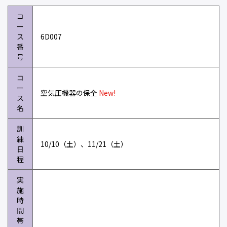
コ
ー
ス
6D007
番
号
コ
ー
空気圧機器の保全
New!
ス
名
訓
練
10/10（土）、11/21（土）
日
程
実
施
時
間
帯