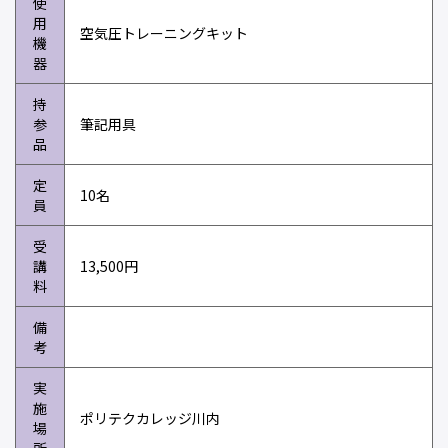
使
用
空気圧トレーニングキット
機
器
持
参
筆記用具
品
定
10名
員
受
講
13,500円
料
備
考
実
施
ポリテクカレッジ川内
場