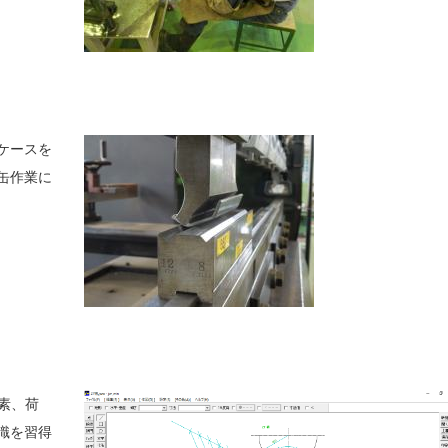
ケースを
缶作業に
素、荷
識を習得