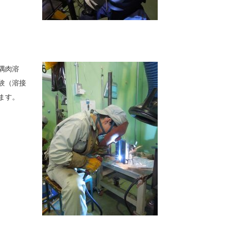
隅肉溶
験（溶接
ます。