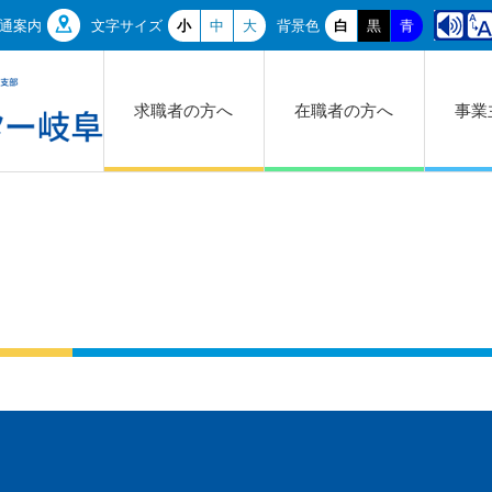
通案内
文字サイズ
小
中
大
背景色
白
黒
青
求職者の方へ
在職者の方へ
事業