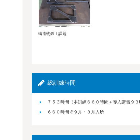
構造物鉄工課題
総訓練時間
７５３時間（本訓練６６０時間＋導入講習９３
６６０時間※９月・３月入所