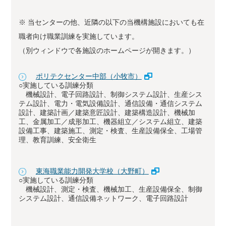
※ 当センターの他、近隣の以下の当機構施設においても在
職者向け職業訓練を実施しています。
（別ウィンドウで各施設のホームページが開きます。）
ポリテクセンター中部（小牧市）
○実施している訓練分類
機械設計、電子回路設計、制御システム設計、生産シス
テム設計、電力・電気設備設計、通信設備・通信システム
設計、建築計画／建築意匠設計、建築構造設計、機械加
工、金属加工／成形加工、機器組立／システム組立、建築
設備工事、建築施工、測定・検査、生産設備保全、工場管
理、教育訓練、安全衛生
東海職業能力開発大学校（大野町）
○実施している訓練分類
機械設計、測定・検査、機械加工、生産設備保全、制御
システム設計、通信設備ネットワーク、電子回路設計