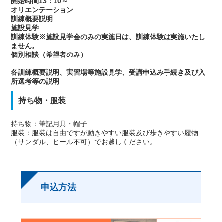
開始時間13：10～
オリエンテーション
訓練概要説明
施設見学
訓練体験※施設見学会のみの実施日は、訓練体験は実施いたし
ません。
個別相談（希望者のみ）
各訓練概要説明、実習場等施設見学、受講申込み手続き及び入
所選考等の説明
持ち物・服装
持ち物：筆記用具・帽子
服装：服装は自由ですが動きやすい服装及び歩きやすい履物
（サンダル、ヒール不可）でお越しください。
申込方法