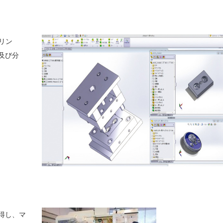
リン
及び分
得し、マ