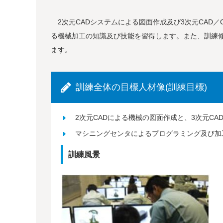
2次元CADシステムによる図面作成及び3次元CAD／
る機械加工の知識及び技能を習得します。また、訓練
ます。
訓練全体の目標人材像(訓練目標)
2次元CADによる機械の図面作成と、3次元C
マシニングセンタによるプログラミング及び加
訓練風景