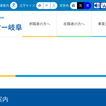
通案内
文字サイズ
小
中
大
背景色
白
黒
青
求職者の方へ
在職者の方へ
事業
案内