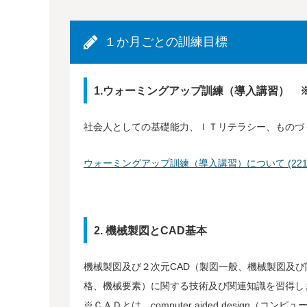
１か月ごとの訓練目標
1.ウォーミングアップ訓練（導入講習） 
社会人としての基礎能力、ＩＴリテラシー、ものづ
ウォーミングアップ訓練（導入講習）について (221.9
2. 機械製図とCAD基本
機械製図及び２次元CAD（製図一般、機械製図及び
格、機械要素）に関する技術及び関連知識を習得し
※ＣＡＤとは、computer aided design（コンピ