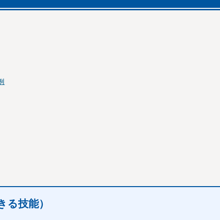
例
きる技能）