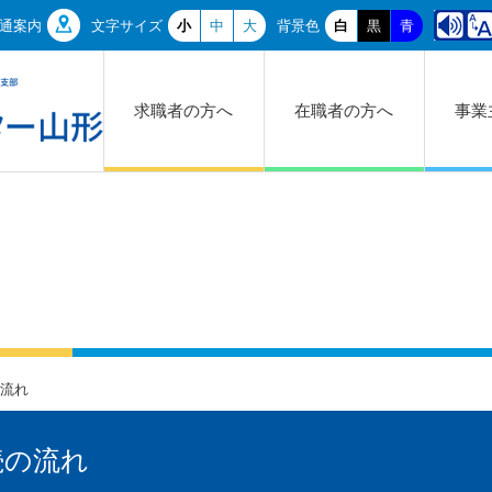
通案内
文字サイズ
小
中
大
背景色
白
黒
青
求職者の方へ
在職者の方へ
事業
流れ
続の流れ