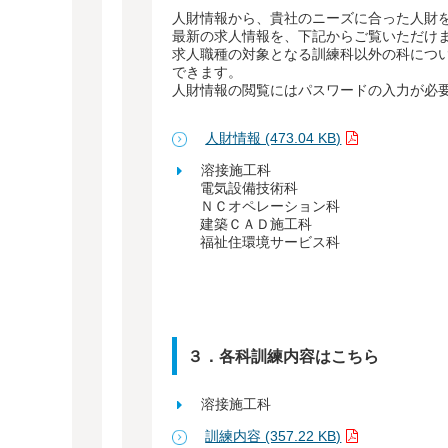
人財情報から、貴社のニーズに合った人財
最新の求人情報を、下記からご覧いただけ
求人職種の対象となる訓練科以外の科につ
できます。
人財情報の閲覧にはパスワードの入力が必
人財情報 (473.04 KB)
溶接施工科 令和８
電気設備技術科 令和
ＮＣオペレーション科 令
建築ＣＡＤ施工科 令和
福祉住環境サービス科 令
３．各科訓練内容はこちら
溶接施工科
訓練内容 (357.22 KB)