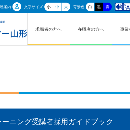
通案内
文字サイズ
小
中
大
背景色
白
黒
青
求職者の方へ
在職者の方へ
事業
レーニング受講者採用ガイドブック