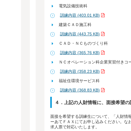
電気設備技術科
訓練内容 (403.01 KB)
建築ＣＡＤ施工科
訓練内容 (443.75 KB)
ＣＡＤ・ＮＣものづくり科
訓練内容 (365.76 KB)
ＮＣオペレーション科企業実習付きコ
訓練内容 (358.23 KB)
福祉住環境サービス科
訓練内容 (368.83 KB)
４．上記の人財情報に、面接希望の
面接を希望する訓練生について、「人財情報
ーあてＦＡＸにてお申し込みください。な
求人票で対応いたします。