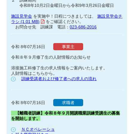
２ 訓練期間
令和8年10月2日金曜日から令和9年3月26日金曜日
施設見学会
を実施中！日程につきましては、
施設見学会チ
ラシ (1.01 MB)
をご確認ください。
お問合せ先 訓練課 電話：
023-686-2016
令和 8年07月16日
事業主
令和８年９月修了生の人財情報のお知らせ
溶接施工科修了生の求人情報をご案内いたします。
人財情報はこちらから。
訓練受講者および修了者への求人の流れ
令和 8年07月16日
求職者
【離職者訓練】令和８年９月開講職業訓練受講生の募集
を開始します。
ＮＣオペレーショ