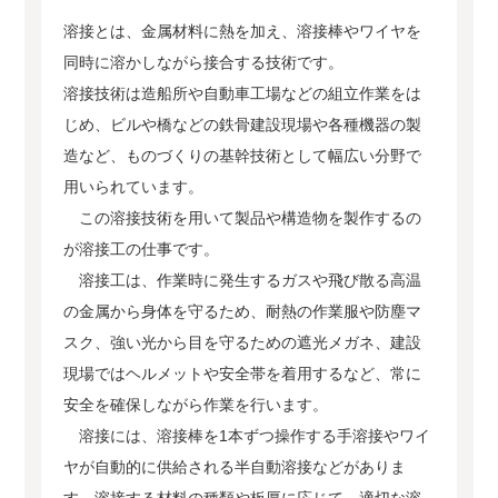
溶接とは、金属材料に熱を加え、溶接棒やワイヤを
同時に溶かしながら接合する技術です。
溶接技術は造船所や自動車工場などの組立作業をは
じめ、ビルや橋などの鉄骨建設現場や各種機器の製
造など、ものづくりの基幹技術として幅広い分野で
用いられています。
この溶接技術を用いて製品や構造物を製作するの
が溶接工の仕事です。
溶接工は、作業時に発生するガスや飛び散る高温
の金属から身体を守るため、耐熱の作業服や防塵マ
スク、強い光から目を守るための遮光メガネ、建設
現場ではヘルメットや安全帯を着用するなど、常に
安全を確保しながら作業を行います。
溶接には、溶接棒を1本ずつ操作する手溶接やワイ
ヤが自動的に供給される半自動溶接などがありま