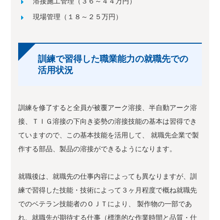
溶接施工管理（３６～４４万円）
現場管理（１８～２５万円）
訓練で習得した職業能力の就職先での
活用状況
訓練を修了すると全員が被覆アーク溶接、半自動アーク溶
接、ＴＩＧ溶接の下向き姿勢の溶接技能の基本は習得でき
ていますので、この基本技能を活用して、 就職先企業で製
作する部品、製品の溶接ができるようになります。
就職後は、就職先の仕事内容によっても異なりますが、訓
練で習得した技能・技術によって３ヶ月程度で概ね就職先
でのベテラン技能者のＯＪＴにより、 製作物の一部であ
れ、就職先が期待する仕事（標準的な作業時間と品質・仕