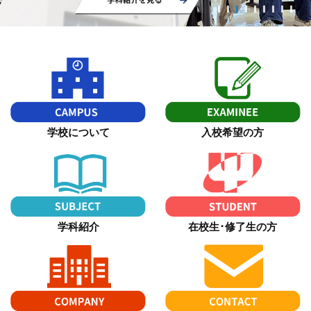
1
2
3
4
5
6
7
8
9
学校について
入校希望の方
学科紹介
在校生･修了生の方