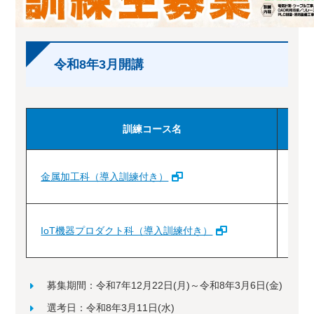
令和8年3月開講
訓練コース名
金属加工科（導入訓練付き）
IoT機器プロダクト科（導入訓練付き）
7
募集期間：令和7年12月22日(月)～令和8年3月6日(金)
選考日：令和8年3月11日(水)