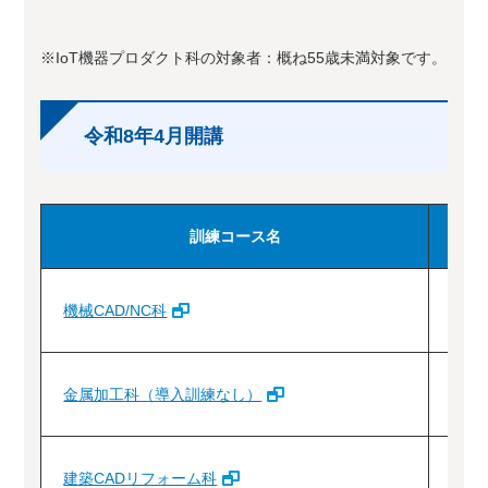
※IoT機器プロダクト科の対象者：概ね55歳未満対象です。
令和8年4月開講
訓練コース名
機械CAD/NC科
1
金属加工科（導入訓練なし）
1
建築CADリフォーム科
1