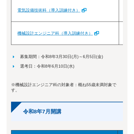
電気設備技術科（導入訓練付き）
機械設計エンジニア科（導入訓練付き）
3
募集期間：令和8年3月30日(月)～6月5日(金)
選考日：令和8年6月10日(水)
※機械設計エンジニア科の対象者：概ね55歳未満対象で
す。
令和8年7月開講