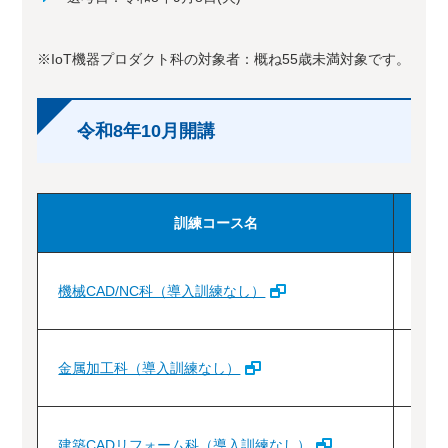
※IoT機器プロダクト科の対象者：概ね55歳未満対象です。
令和8年10月開講
訓練コース名
機械CAD/NC科（導入訓練なし）
1
金属加工科（導入訓練なし）
1
建築CADリフォーム科（導入訓練なし）
1