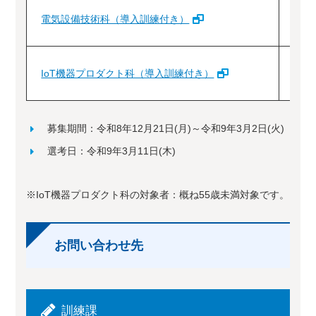
電気設備技術科（導入訓練付き）
IoT機器プロダクト科（導入訓練付き）
4
募集期間：令和8年12月21日(月)～令和9年3月2日(火)
選考日：令和9年3月11日(木)
※IoT機器プロダクト科の対象者：概ね55歳未満対象です。
お問い合わせ先
訓練課