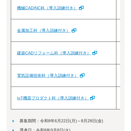
機械CAD/NC科（導入訓練付き）
金属加工科（導入訓練付き）
建築CADリフォーム科（導入訓練付き）
電気設備技術科（導入訓練付き）
IoT機器プロダクト科（導入訓練付き）
4
募集期間：令和8年6月22日(月)～8月28日(金)
選考日：令和8年9月8日(火)