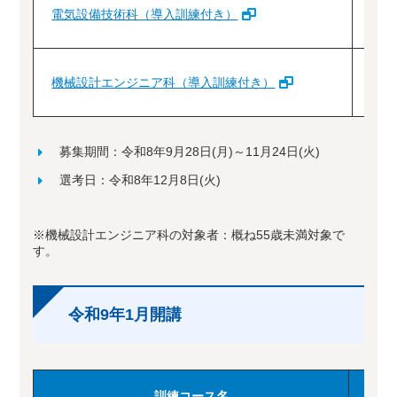
電気設備技術科（導入訓練付き）
機械設計エンジニア科（導入訓練付き）
3
募集期間：令和8年9月28日(月)～11月24日(火)
選考日：令和8年12月8日(火)
※機械設計エンジニア科の対象者：概ね55歳未満対象で
す。
令和9年1月開講
訓練コース名