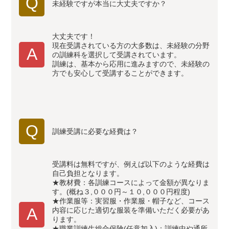
Q
未経験ですが本当に大丈夫ですか？
大丈夫です！
現在受講されている方の大多数は、未経験の分野
A
の訓練科を選択して受講されています。
訓練は、基本から応用に進みますので、未経験の
方でも安心して受講することができます。
Q
訓練受講に必要な経費は？
受講料は無料ですが、例えば以下のような経費は
自己負担となります。
★教材費：各訓練コースによって金額が異なりま
す。(概ね３,０００円～１０,０００円程度)
★作業服等：実習服・作業服・帽子など、コース
A
内容に応じた適切な服装を準備いただく必要があ
ります。
★職業訓練生総合保険(任意加入)：訓練中や通所