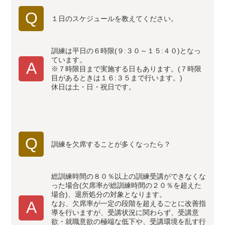
Q
１日のスケジュールを教えてください。
訓練は平日の６時限(９:３０～１５:４０)となっ
ています。
A
※７時限目まで実施する日もあります。(７時限
目があるときは１６:３５まで行います。)
休日は土・日・祝日です。
Q
訓練を欠席することが多くなったら？
総訓練時間の８０％以上の訓練受講ができなくな
った場合(欠席率が総訓練時間の２０％を超えた
場合)、退所処分の対象となります。
A
なお、欠席率が一定の段階を超えるごとに改善指
導を行いますが、受講状況に関わらず、受講意
欲・就職意欲の極端な低下や、受講環境を乱す行