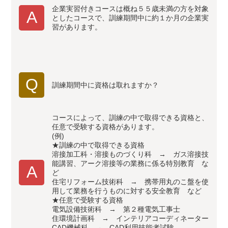
企業実習付きコースは概ね５５歳未満の方を対象
A
としたコースで、訓練期間中に約１か月の企業実
習があります。
Q
訓練期間中に資格は取れますか？
コースによって、訓練の中で取得できる資格と、
任意で受験する資格があります。
(例)
★訓練の中で取得できる資格
溶接加工科・溶接ものづくり科 → ガス溶接技
能講習、アーク溶接等の業務に係る特別教育 な
A
ど
住宅リフォーム技術科 → 携帯用丸のこ盤を使
用して業務を行うものに対する安全教育 など
★任意で受験する資格
電気設備技術科 → 第２種電気工事士
住環境計画科 → インテリアコーディネーター
CAD機械科 → CAD利用技能者試験