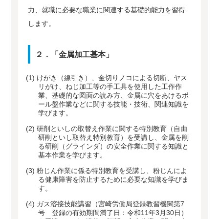
力、就職に必要な職業に関連する基礎的能力を習得
します。
２．「金属加工基本」
(1)
けがき（線引き）、金切りノコによる切断、ヤス
リがけ、ねじ加工等の手工具を使用した工作作
業、基礎的な図面の読み方、金属に穴をあけるボ
ール盤作業などに関する技能・技術、関連知識を
学びます。
(2)
研削といしの取替え作業に関する特別教育（自由
研削といし取替え特別教育）を受講し、金属を削
る研削（グラインダ）の安全作業に関する知識と
基本作業を学びます。
(3)
粉じん作業に係る特別教育を受講し、粉じんによ
る健康障害を防止するために必要な知識を学びま
す。
(4)
ガス溶接技能講習（宮崎労働局登録教習機関第7
号 登録の有効期間満了日：令和11年3月30日）