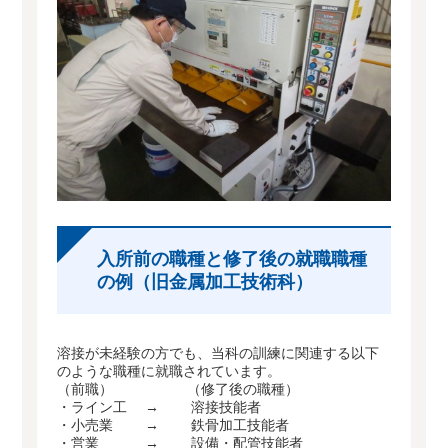
入所前の職種と修了後の就職職種
の例（旧金属加工技術科）
溶接が未経験の方でも、当科の訓練に関連する以下
のような職種に就職されています。
（前職） （修了後の職種）
・ライン工 → 溶接技能者
・小売業 → 鉄骨加工技能者
・営業 → 設備・配管技能者