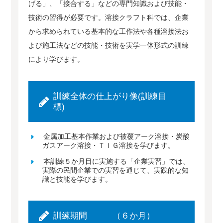
げる」、「接合する」などの専門知識および技能・
技術の習得が必要です。溶接クラフト科では、企業
から求められている基本的な工作法や各種溶接法お
よび施工法などの技能・技術を実学一体形式の訓練
により学びます。
訓練全体の仕上がり像(訓練目
標)
金属加工基本作業および被覆アーク溶接・炭酸
ガスアーク溶接・ＴＩＧ溶接を学びます。
本訓練５か月目に実施する「企業実習」では、
実際の民間企業での実習を通じて、実践的な知
識と技能を学びます。
訓練期間 （６か月）