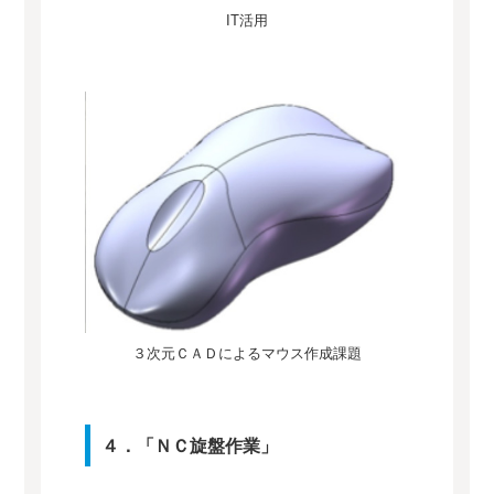
IT活用
３次元ＣＡＤによるマウス作成課題
４．「ＮＣ旋盤作業」