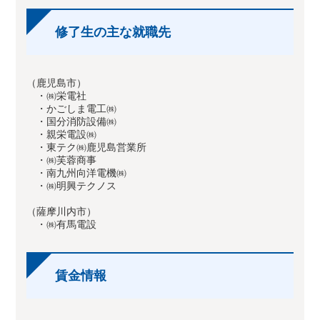
修了生の主な就職先
（鹿児島市）
・㈱栄電社
・かごしま電工㈱
・国分消防設備㈱
・親栄電設㈱
・東テク㈱鹿児島営業所
・㈱芙蓉商事
・南九州向洋電機㈱
・㈱明興テクノス
（薩摩川内市）
・㈱有馬電設
賃金情報