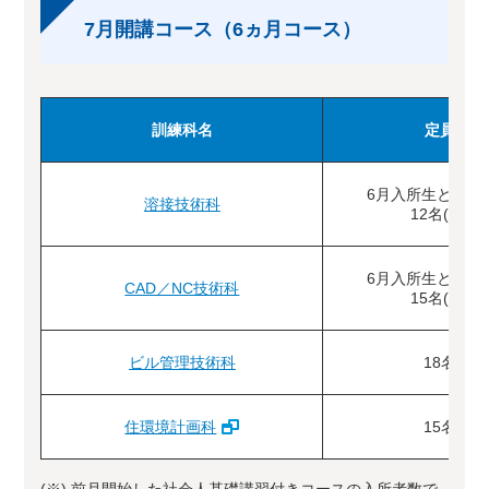
7月開講コース（6ヵ月コース）
訓練科名
定員
6月入所生と合わ
溶接技術科
12名(※)
6月入所生と合わ
CAD／NC技術科
15名(※)
ビル管理技術科
18名
住環境計画科
15名