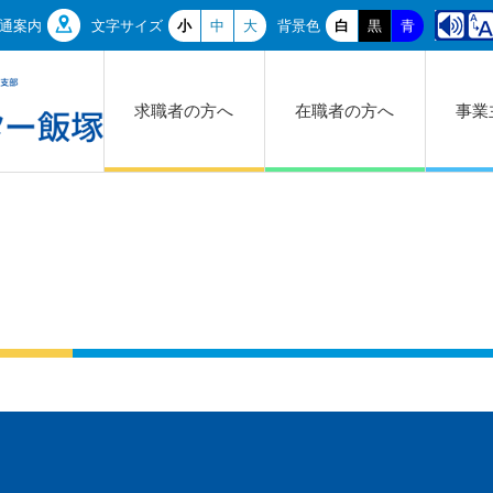
通案内
文字サイズ
小
中
大
背景色
白
黒
青
求職者の方へ
在職者の方へ
事業