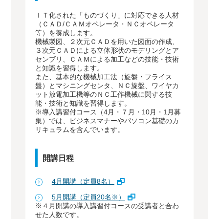
ＩＴ化された「ものづくり」に対応できる人材
（ＣＡＤ/ＣＡＭオペレータ・ＮＣオペレータ
等）を養成します。
機械製図、２次元ＣＡＤを用いた図面の作成、
３次元ＣＡＤによる立体形状のモデリングとア
センブリ、ＣＡＭによる加工などの技能・技術
と知識を習得します。
また、基本的な機械加工法（旋盤・フライス
盤）とマシニングセンタ、ＮＣ旋盤、ワイヤカ
ット放電加工機等のＮＣ工作機械に関する技
能・技術と知識を習得します。
※導入講習付コース（4月・７月・10月・1月募
集）では、ビジネスマナーやパソコン基礎のカ
リキュラムを含んでいます。
開講日程
4月開講（定員8名）
5月開講（定員20名※）
※４月開講の導入講習付コースの受講者と合わ
せた人数です。