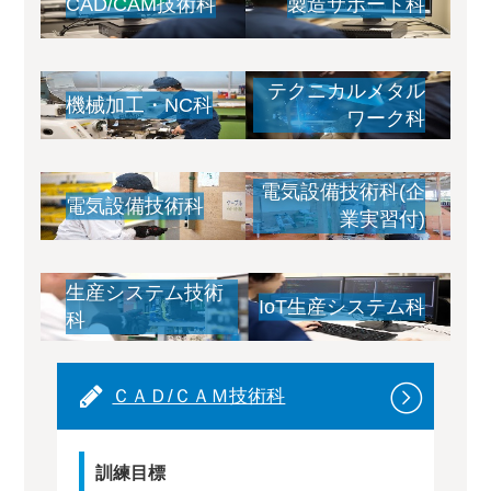
CAD/CAM技術科
製造サポート科
テクニカルメタル
機械加工・NC科
ワーク科
電気設備技術科(企
電気設備技術科
業実習付)
生産システム技術
IoT生産システム科
科
ＣＡＤ/ＣＡＭ技術科
訓練目標