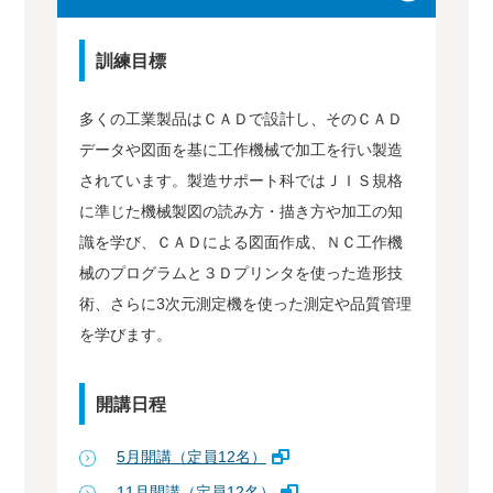
訓練目標
多くの工業製品はＣＡＤで設計し、そのＣＡＤ
データや図面を基に工作機械で加工を行い製造
されています。製造サポート科ではＪＩＳ規格
に準じた機械製図の読み方・描き方や加工の知
識を学び、ＣＡＤによる図面作成、ＮＣ工作機
械のプログラムと３Ｄプリンタを使った造形技
術、さらに3次元測定機を使った測定や品質管理
を学びます。
開講日程
5月開講（定員12名）
11月開講（定員12名）