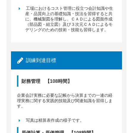
工場におけるコスト管理に役立つ会計知識や生
産・品質向上の基礎知識・技法を習得すると共
に、機械製図を理解し、ＣＡＤによる図面作成
（部品図・組立図）及び３次元ＣＡＤによるモ
デリングのための技術・技能も習得します。
訓練到達目標
財務管理 【108時間】
企業会計実務に必要な記帳から決算までの一連の経
理実務に関する実践的技能及び関連知識を習得しま
す。
写真は精算表作成の様子です。
原価計算・原価管理 【108時間】