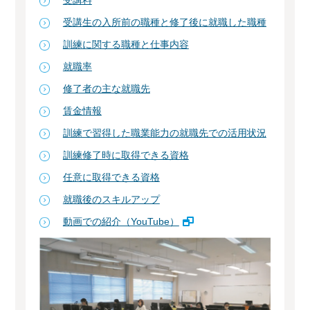
受講料
受講生の入所前の職種と修了後に就職した職種
訓練に関する職種と仕事内容
就職率
修了者の主な就職先
賃金情報
訓練で習得した職業能力の就職先での活用状況
訓練修了時に取得できる資格
任意に取得できる資格
就職後のスキルアップ
動画での紹介（YouTube）