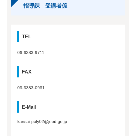
指導課 受講者係
TEL
06-6383-9711
FAX
06-6383-0961
E-Mail
kansai-poly02@jeed.go.jp