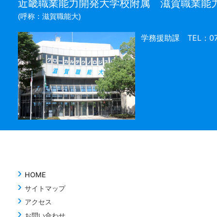
近畿職業能力開発大学校附属 滋賀職業能
(呼称：滋賀職能大)
学務援助課 TEL：074
HOME
サイトマップ
アクセス
お問い合わせ