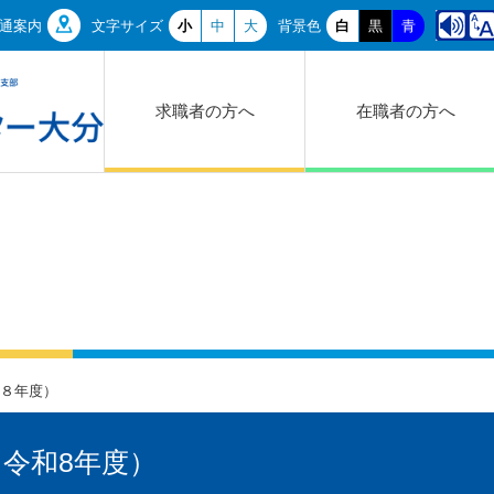
通案内
文字サイズ
小
中
大
背景色
白
黒
青
求職者の方へ
在職者の方へ
８年度）
令和8年度）