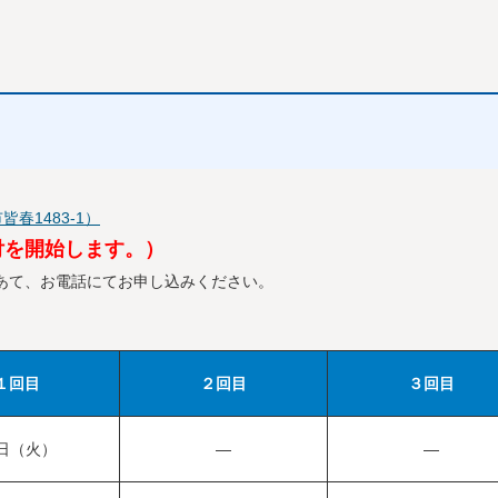
皆春1483-1）
付を開始します。）
5）あて、お電話にてお申し込みください。
１回目
２回目
３回目
4日（火）
—
—