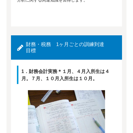
財務・税務 1ヶ月ごとの訓練到達
目標
1．財務会計実務＊１月、４月入所生は４
月。７月、１０月入所生は１０月。