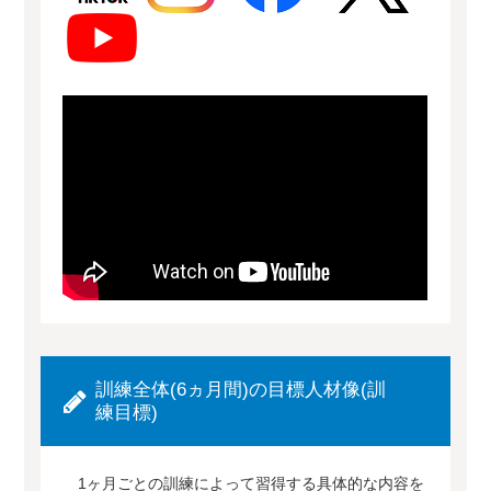
訓練全体(6ヵ月間)の目標人材像(訓
練目標)
1ヶ月ごとの訓練によって習得する具体的な内容を