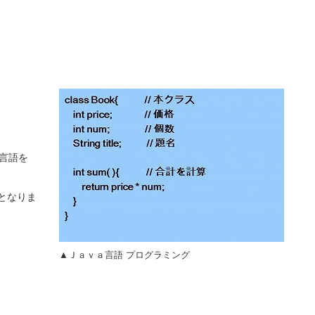
言語を
となりま
▲Ｊａｖａ言語 プログラミング