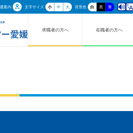
通案内
文字サイズ
小
中
大
背景色
白
黒
青
求職者の方へ
在職者の方へ