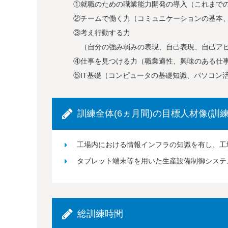
①就職のための職業能力開発の導入（これまでの
②チームで働く力（コミュニケーションの基本、
③考え行動する力
（自分の強み弱みの表現、自己表現、自己アピー
④仕事を見つける力（職業適性、興味のある仕事の
⑤IT基礎（コンピュータの基礎知識、パソコン活
訓練全体(6ヵ月間)の目標人材像(訓練
工場内における情報インフラの知識を有し、工
タブレット端末等を用いた生産設備制御システ
総訓練時間