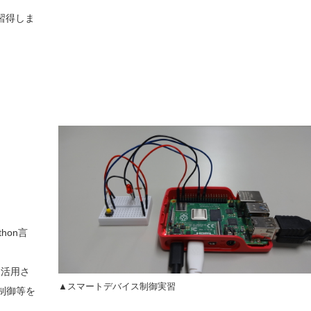
習得しま
hon言
も活用さ
▲スマートデバイス制御実習
制御等を