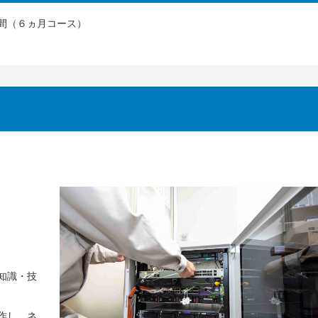
間（６ヵ月コース）
知識・技
作し、ネ