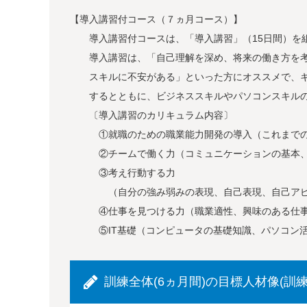
【導入講習付コース（７ヵ月コース）】
導入講習付コースは、「導入講習」（15日間）を組
導入講習は、「自己理解を深め、将来の働き方を考
スキルに不安がある」といった方にオススメで、キ
するとともに、ビジネススキルやパソコンスキルの
〔導入講習のカリキュラム内容〕
①就職のための職業能力開発の導入（これまでの
②チームで働く力（コミュニケーションの基本、
③考え行動する力
（自分の強み弱みの表現、自己表現、自己アピー
④仕事を見つける力（職業適性、興味のある仕事の
⑤IT基礎（コンピュータの基礎知識、パソコン活
訓練全体(6ヵ月間)の目標人材像(訓練