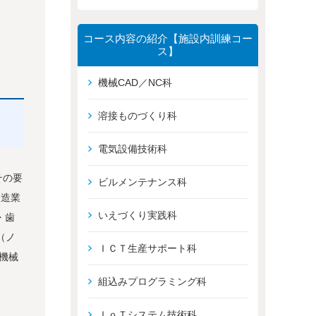
コース内容の紹介【施設内訓練コー
ス】
機械CAD／NC科
溶接ものづくり科
電気設備技術科
その要
ビルメンテナンス科
製造業
いえづくり実践科
・歯
（ノ
ＩＣＴ生産サポート科
機械
組込みプログラミング科
ＩｏＴシステム技術科