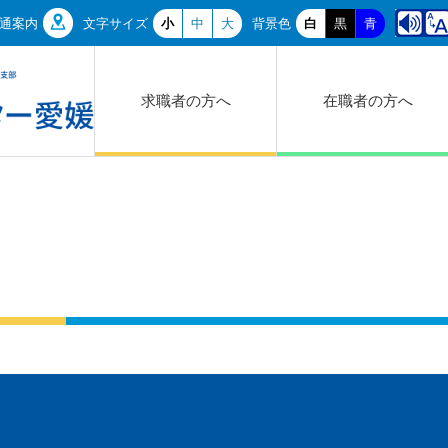
通案内
文字サイズ
小
中
大
背景色
白
黒
青
求職者の方へ
在職者の方へ