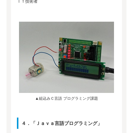
ＩＴ技術者
▲組込みＣ言語 プログラミング課題
４．「Ｊａｖａ言語プログラミング」