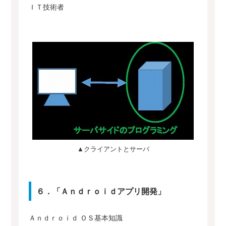
ＩＴ技術者
▲クライアントとサーバ
６．「Ａｎｄｒｏｉｄアプリ開発」
Ａｎｄｒｏｉｄ ＯＳ基本知識