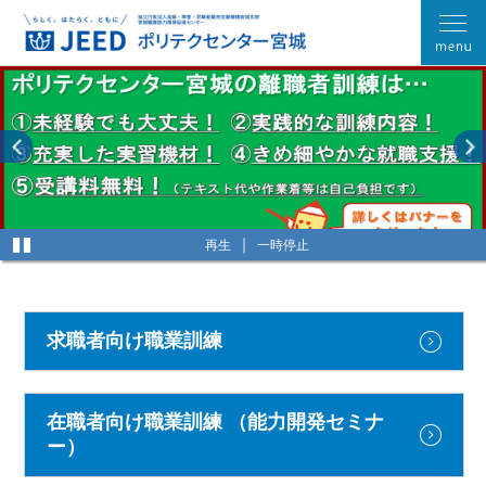
再生
一時停止
求職者向け職業訓練
在職者向け職業訓練
（能力開発セミナ
ー）