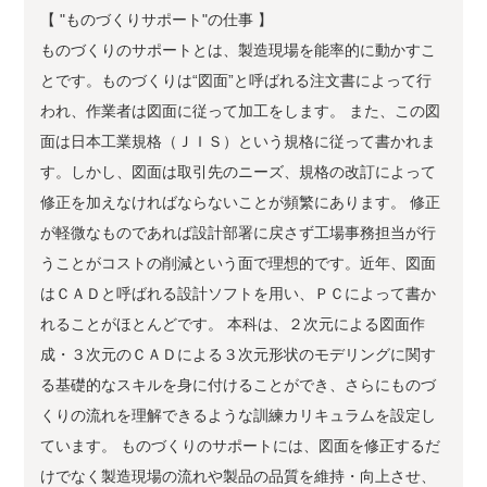
【 "ものづくりサポート"の仕事 】
ものづくりのサポートとは、製造現場を能率的に動かすこ
とです。ものづくりは“図面”と呼ばれる注文書によって行
われ、作業者は図面に従って加工をします。 また、この図
面は日本工業規格（ＪＩＳ）という規格に従って書かれま
す。しかし、図面は取引先のニーズ、規格の改訂によって
修正を加えなければならないことが頻繁にあります。 修正
が軽微なものであれば設計部署に戻さず工場事務担当が行
うことがコストの削減という面で理想的です。近年、図面
はＣＡＤと呼ばれる設計ソフトを用い、ＰＣによって書か
れることがほとんどです。 本科は、２次元による図面作
成・３次元のＣＡＤによる３次元形状のモデリングに関す
る基礎的なスキルを身に付けることができ、さらにものづ
くりの流れを理解できるような訓練カリキュラムを設定し
ています。 ものづくりのサポートには、図面を修正するだ
けでなく製造現場の流れや製品の品質を維持・向上させ、