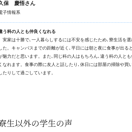
久保 慶悟さん
電子情報系
違う科の人とも仲良くなれる
実家は十勝で､一人暮らしするには不安を感じたため､寮生活を選
した。キャンパスまでの距離が近く､平日には朝と夜に食事が出る
が魅力だと思います。また､同じ科の人はもちろん､違う科の人とも
くなれます。食事の際に友人と話したり､休日には部屋の掃除や買
したりして過ごしています。
寮生以外の学生の声