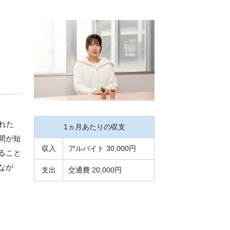
れた
1ヵ月あたりの収支
間が短
収入
アルバイト 30,000円
ること
なが
支出
交通費 20,000円