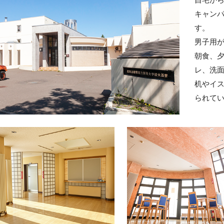
キャンパ
す。
男子用が
朝食、
レ、洗
机やイ
られて