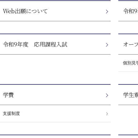
Web出願について
令和
令和9年度 応用課程入試
オー
個別見
学費
学生
支援制度