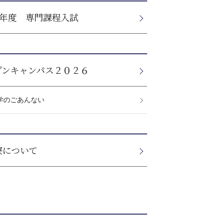
9年度 専門課程入試
プンキャンパス２０２６
学のごあんない
寮について