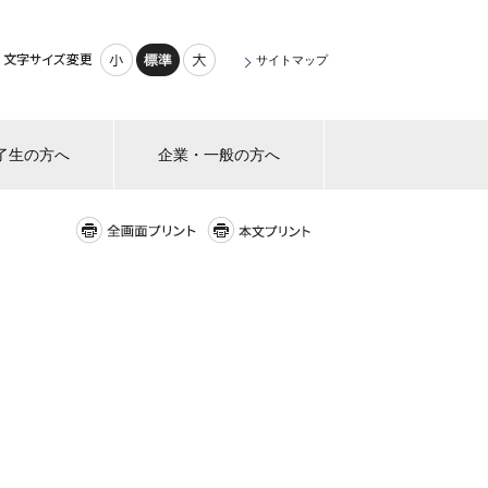
小さく
標準
大きく
サイトマップ
了生の方へ
企業・一般の方へ
全画面プリント
本文プリント