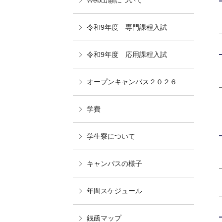
Web出願について
令和9年度 専門課程入試
令和9年度 応用課程入試
オープンキャンパス２０２６
学費
学生寮について
キャンパスの様子
年間スケジュール
銭函マップ