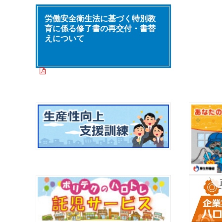
募
労働安全衛生法に基づく特別教
育に係る修了書の再交付・書替
機
えについて
令和 8年06月02日
その他
構
た
令
子
令和 8年03月17日
その他
（
理
機
令和 8年03月17日
その他
部
内