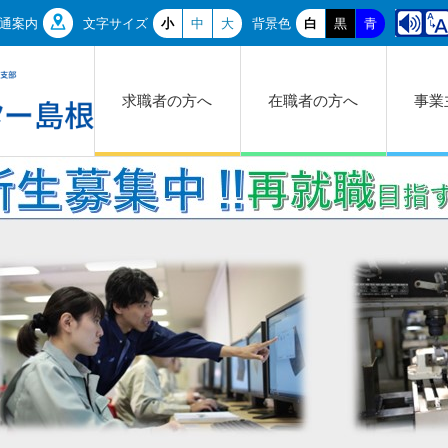
通案内
文字サイズ
小
中
大
背景色
白
黒
青
求職者の方へ
在職者の方へ
事業