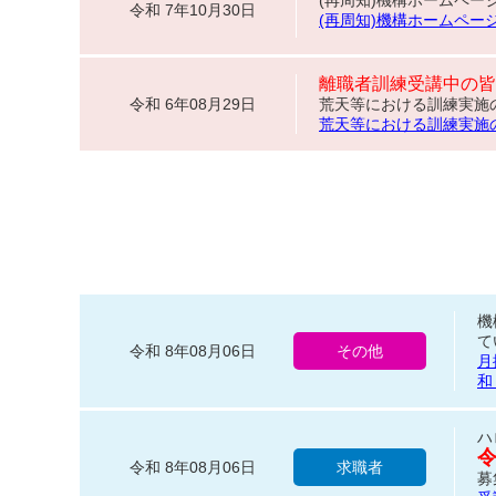
令和 7年10月30日
(再周知)機構ホームページ
離職者訓練受講中の皆
令和 6年08月29日
荒天等における訓練実施
荒天等における訓練実施の取り
機
て
令和 8年08月06日
その他
月
和
ハ
令和 8年08月06日
求職者
募