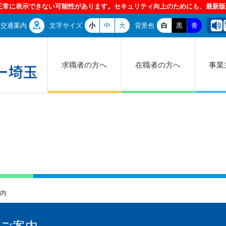
交通案内
文字サイズ
小
中
大
背景色
白
黒
青
求職者の方へ
在職者の方へ
事業
内