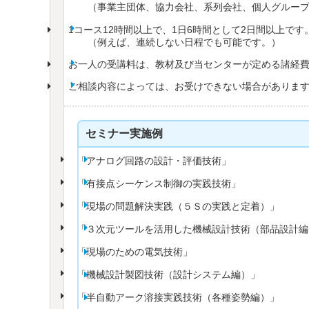
（事業主団体、協力会社、系列会社、個人グルー
1コース12時間以上で、1日6時間として2日間以上です
（例えば、連続しない日程でも可能です。）
お一人の受講料は、教材及び当センターが定める諸経
ご相談内容によっては、お受けできない場合がありま
セミナー実施例
「アナログ回路の設計・評価技術」
「有接点シーケンス制御の実践技術」
「現場の問題解決実践（５Ｓの実践と定着）」
「３次元ツールを活用した機械設計技術（部品設計編
「現場のための電気技術」
「機械設計製図技術（設計システム編）」
「半自動アーク溶接実践技術（各種姿勢編）」