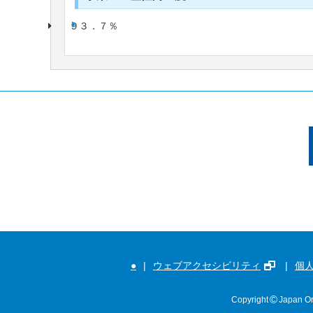
９３．７％
●
ウェブアクセシビリティ
個
©
Copyright
Japan Org