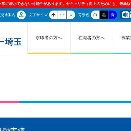
交通案内
文字サイズ
小
中
大
背景色
白
黒
青
求職者の方へ
在職者の方へ
事業