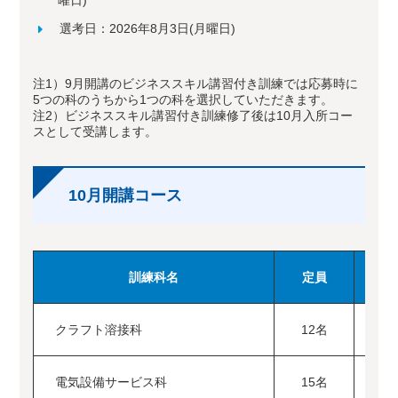
曜日)
選考日：2026年8月3日(月曜日)
注1）9月開講のビジネススキル講習付き訓練では応募時に
5つの科のうちから1つの科を選択していただきます。
注2）ビジネススキル講習付き訓練修了後は10月入所コー
スとして受講します。
10月開講コース
訓練科名
定員
クラフト溶接科
12名
20
電気設備サービス科
15名
20