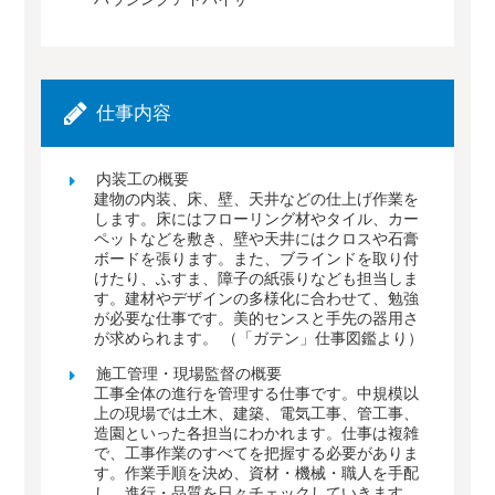
仕事内容
内装工の概要
建物の内装、床、壁、天井などの仕上げ作業を
します。床にはフローリング材やタイル、カー
ペットなどを敷き、壁や天井にはクロスや石膏
ボードを張ります。また、ブラインドを取り付
けたり、ふすま、障子の紙張りなども担当しま
す。建材やデザインの多様化に合わせて、勉強
が必要な仕事です。美的センスと手先の器用さ
が求められます。 （「ガテン」仕事図鑑より）
施工管理・現場監督の概要
工事全体の進行を管理する仕事です。中規模以
上の現場では土木、建築、電気工事、管工事、
造園といった各担当にわかれます。仕事は複雑
で、工事作業のすべてを把握する必要がありま
す。作業手順を決め、資材・機械・職人を手配
し、進行・品質を日々チェックしていきます。