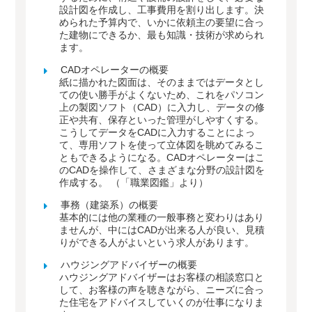
設計図を作成し、工事費用を割り出します。決
められた予算内で、いかに依頼主の要望に合っ
た建物にできるか、最も知識・技術が求められ
ます。
CADオペレーターの概要
紙に描かれた図面は、そのままではデータとし
ての使い勝手がよくないため、これをパソコン
上の製図ソフト（CAD）に入力し、データの修
正や共有、保存といった管理がしやすくする。
こうしてデータをCADに入力することによっ
て、専用ソフトを使って立体図を眺めてみるこ
ともできるようになる。CADオペレーターはこ
のCADを操作して、さまざまな分野の設計図を
作成する。 （「職業図鑑」より）
事務（建築系）の概要
基本的には他の業種の一般事務と変わりはあり
ませんが、中にはCADが出来る人が良い、見積
りができる人がよいという求人があります。
ハウジングアドバイザーの概要
ハウジングアドバイザーはお客様の相談窓口と
して、お客様の声を聴きながら、ニーズに合っ
た住宅をアドバイスしていくのが仕事になりま