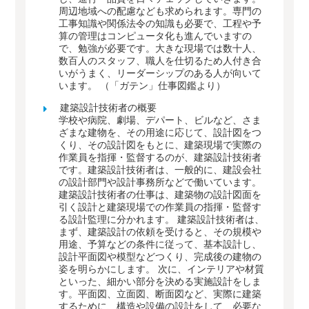
周辺地域への配慮なども求められます。専門の
工事知識や関係法令の知識も必要で、工程や予
算の管理はコンピュータ化も進んでいますの
で、勉強が必要です。大きな現場では数十人、
数百人のスタッフ、職人を仕切るため人付き合
いがうまく、リーダーシップのある人が向いて
います。 （「ガテン」仕事図鑑より）
建築設計技術者の概要
学校や病院、劇場、デパート、ビルなど、さま
ざまな建物を、その用途に応じて、設計図をつ
くり、その設計図をもとに、建築現場で実際の
作業員を指揮・監督するのが、建築設計技術者
です。建築設計技術者は、一般的に、建設会社
の設計部門や設計事務所などで働いています。
建築設計技術者の仕事は、建築物の設計図面を
引く設計と建築現場での作業員の指揮・監督す
る設計監理に分かれます。 建築設計技術者は、
まず、建築設計の依頼を受けると、その規模や
用途、予算などの条件に従って、基本設計し、
設計平面図や模型などつくり、完成後の建物の
姿を明らかにします。 次に、インテリアや材質
といった、細かい部分を決める実施設計をしま
す。平面図、立面図、断面図など、実際に建築
するために、構造や設備の設計をして、必要な