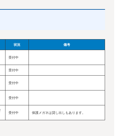
状況
備考
受付中
受付中
受付中
受付中
習
受付中
保護メガネは貸し出しもあります。