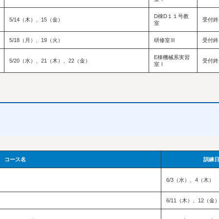
D棟D１１号教
5/14（木）、15（金）
受付終
室
5/18（月）、19（火）
研修室Ⅲ
受付終
E棟機械系実習
5/20（水）、21（木）、22（金）
受付終
室Ⅰ
コース名
訓練
6/3（水）、4（木）
6/11（木）、12（金