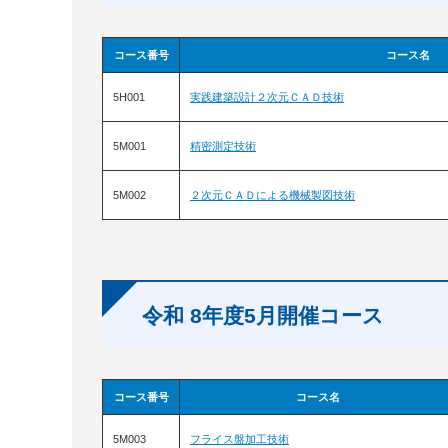
コース番号
コース名
5H001
実践建築設計２次元ＣＡＤ技術
5M001
精密測定技術
5M002
２次元ＣＡＤによる機械製図技術
令和 8年度5月開催コース
コース番号
コース名
5M003
フライス盤加工技術