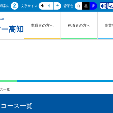
通案内
文字サイズ
小
中
大
背景色
白
黒
青
求職者の方へ
在職者の方へ
事業
ス一覧
別コース一覧