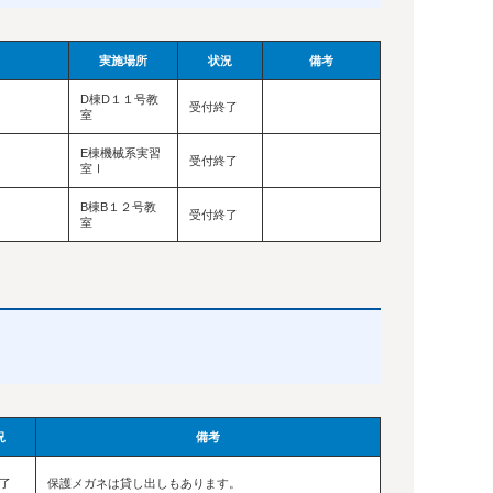
実施場所
状況
備考
D棟D１１号教
受付終了
室
E棟機械系実習
受付終了
室Ⅰ
B棟B１２号教
受付終了
室
況
備考
了
保護メガネは貸し出しもあります。