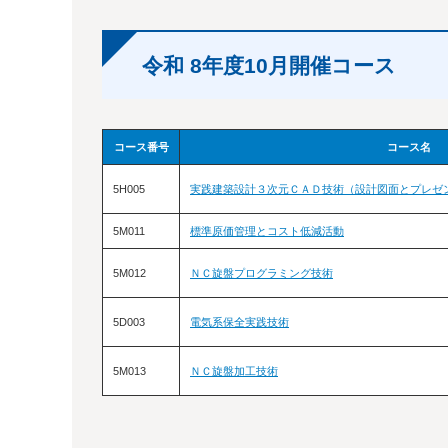
令和 8年度10月開催コース
コース番号
コース名
5H005
実践建築設計３次元ＣＡＤ技術（設計図面とプレゼ
5M011
標準原価管理とコスト低減活動
5M012
ＮＣ旋盤プログラミング技術
5D003
電気系保全実践技術
5M013
ＮＣ旋盤加工技術