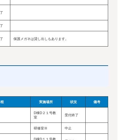
了
了
了
保護メガネは貸し出しもあります。
日程
実施場所
状況
備考
D棟D２１号教
受付終了
室
）
研修室Ⅲ
中止
D棟D１１号教