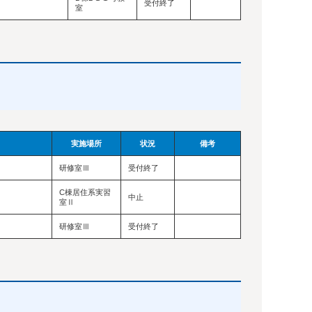
）
受付終了
室
実施場所
状況
備考
研修室Ⅲ
受付終了
C棟居住系実習
中止
室Ⅱ
研修室Ⅲ
受付終了