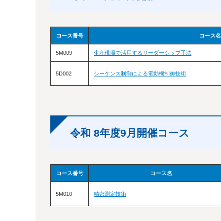
コース番号
コース名
5M009
生産現場で活用するリーダーシップ手法
5D002
シーケンス制御による電動機制御技術
令和 8年度9月開催コース
コース番号
コース名
5M010
精密測定技術