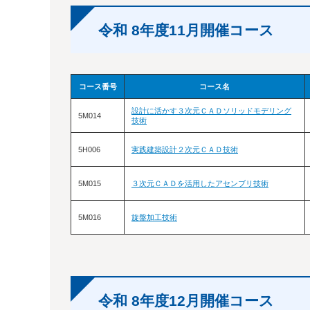
令和 8年度11月開催コース
コース番号
コース名
設計に活かす３次元ＣＡＤソリッドモデリング
5M014
技術
5H006
実践建築設計２次元ＣＡＤ技術
5M015
３次元ＣＡＤを活用したアセンブリ技術
5M016
旋盤加工技術
令和 8年度12月開催コース