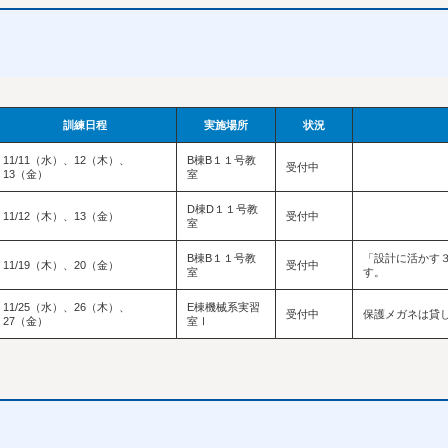
訓練日程
実施場所
状況
11/11（水）、12（木）、
B棟B１１号教
受付中
13（金）
室
D棟D１１号教
11/12（木）、13（金）
受付中
室
B棟B１１号教
「設計に活かす
11/19（木）、20（金）
受付中
室
す。
11/25（水）、26（木）、
E棟機械系実習
受付中
保護メガネは貸
27（金）
室Ⅰ