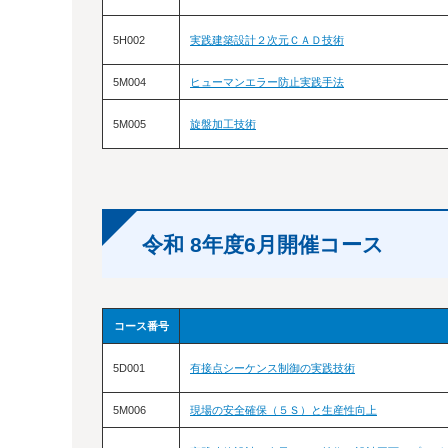
5H002
実践建築設計２次元ＣＡＤ技術
5M004
ヒューマンエラー防止実践手法
5M005
旋盤加工技術
令和 8年度6月開催コース
コース番号
5D001
有接点シーケンス制御の実践技術
5M006
現場の安全確保（５Ｓ）と生産性向上