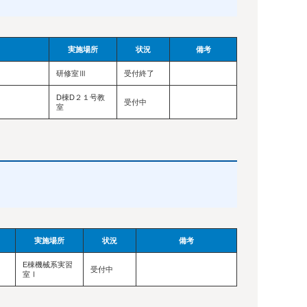
実施場所
状況
備考
研修室Ⅲ
受付終了
D棟D２１号教
受付中
室
実施場所
状況
備考
E棟機械系実習
受付中
室Ⅰ