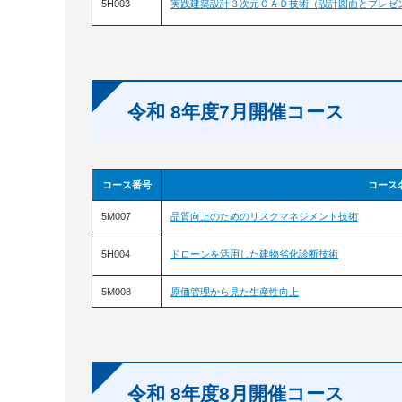
5H003
実践建築設計３次元ＣＡＤ技術（設計図面とプレゼ
令和 8年度7月開催コース
コース番号
コース
5M007
品質向上のためのリスクマネジメント技術
5H004
ドローンを活用した建物劣化診断技術
5M008
原価管理から見た生産性向上
令和 8年度8月開催コース