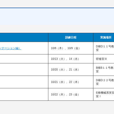
訓練日程
実施場所
D棟D１１号教
ンテーション編）
10/8（木）、10/9（金）
室
10/13（火）、14（水）
研修室Ⅲ
B棟B１１号教
10/20（火）、21（水）
室
D棟D２２号教
10/21（水）、22（木）
室
E棟機械系実
10/22（木）、23（金）
室Ⅰ