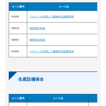
コース番号
コース名
5H008
ドローンを活用した建物劣化診断技術
1
5M010
精密測定技術
9
5M001
精密測定技術
4
5H004
ドローンを活用した建物劣化診断技術
7
生産設備保全
コース番号
コース名