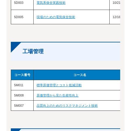
5D003
電気系保全実践技術
10/21（水
5D005
現場のための電気保全技術
12/16（水
工場管理
コース番号
コース名
5M011
標準原価管理とコスト低減活動
5M008
原価管理から見た生産性向上
5M007
品質向上のためのリスクマネジメント技術