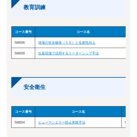
教育訓練
コース番号
コース名
5M006
現場の安全確保（５Ｓ）と生産性向上
5M009
生産現場で活用するリーダーシップ手法
安全衛生
コース番号
コース名
5M004
ヒューマンエラー防止実践手法
5/18