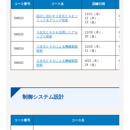
コース番号
コース名
訓練日程
実
11/11（水）、
設計に活かす３次元ＣＡＤソ
B棟B
5M014
12（木）、
リッドモデリング技術
室
13（金）
３次元ＣＡＤを活用したアセ
11/19（木）、
B棟B
5M015
ンブリ技術
20（金）
室
２次元ＣＡＤによる機械製図
12/10（木）、
B棟B
5M019
技術
11（金）
室
２次元ＣＡＤによる機械製図
4/23（木）、
B棟B
5M002
技術
24（金）
室
制御システム設計
コース番号
コース名