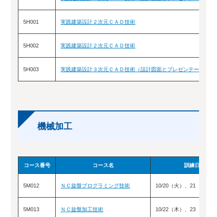
5H001
実践建築設計２次元ＣＡＤ技術
5H002
実践建築設計２次元ＣＡＤ技術
5H003
実践建築設計３次元ＣＡＤ技術（設計図面とプレゼンテーション
機械加工
コース番号
コース名
訓練日程
5M012
ＮＣ旋盤プログラミング技術
10/20（火）、21（水）
5M013
ＮＣ旋盤加工技術
10/22（木）、23（金）