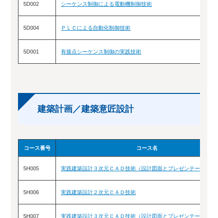
5D002
シーケンス制御による電動機制御技術
8
5D004
ＰＬＣによる自動化制御技術
1
5D001
有接点シーケンス制御の実践技術
6
建築計画／建築意匠設計
コース番号
コース名
5H005
実践建築設計３次元ＣＡＤ技術（設計図面とプレゼンテーション
5H006
実践建築設計２次元ＣＡＤ技術
5H007
実践建築設計３次元ＣＡＤ技術（設計図面とプレゼンテーション