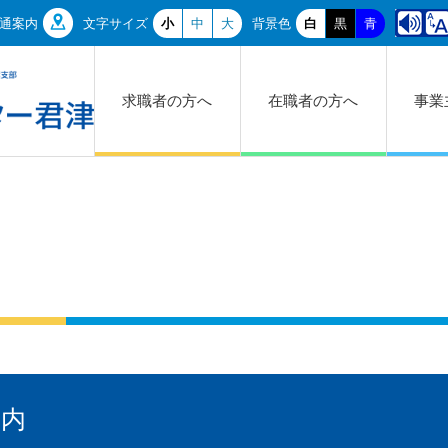
通案内
文字サイズ
小
中
大
背景色
白
黒
青
求職者の方へ
在職者の方へ
事業
案内