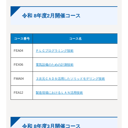
令和 8年度2月開催コース
コース番号
コース名
FEA04
ＰＬＣプログラミング技術
2/
FEX06
電気設備のための計測技術
2/
FMA04
３次元ＣＡＤを活用したソリッドモデリング技術
2/8
FEA12
製造現場におけるＬＡＮ活用技術
2/1
令和 8年度3月開催コース