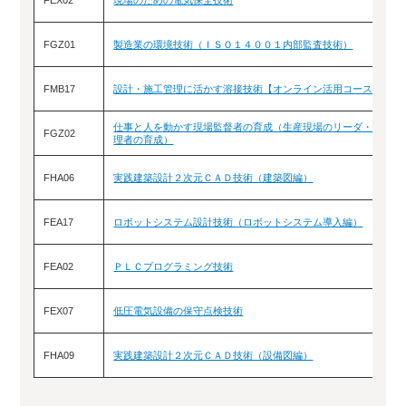
FEX02
現場のための電気保全技術
FGZ01
製造業の環境技術（ＩＳＯ１４００１内部監査技術）
FMB17
設計・施工管理に活かす溶接技術【オンライン活用コース】
仕事と人を動かす現場監督者の育成（生産現場のリーダ・管
FGZ02
理者の育成）
FHA06
実践建築設計２次元ＣＡＤ技術（建築図編）
FEA17
ロボットシステム設計技術（ロボットシステム導入編）
FEA02
ＰＬＣプログラミング技術
FEX07
低圧電気設備の保守点検技術
FHA09
実践建築設計２次元ＣＡＤ技術（設備図編）