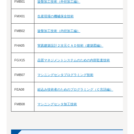
FMB01
旋盤加工技術（外径加工編）
FMX01
生産現場の機械保全技術
FMB02
旋盤加工技術（内径加工編）
FHA05
実践建築設計２次元ＣＡＤ技術（建築図編）
FGX15
品質マネジメントシステムのための内部監査技術
FMB07
マシニングセンタプログラミング技術
FEA08
組込み技術者のためのプログラミング（Ｃ言語編）
FMB08
マシニングセンタ加工技術