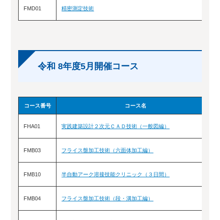
FMD01
精密測定技術
4/
令和 8年度5月開催コース
コース番号
コース名
FHA01
実践建築設計２次元ＣＡＤ技術（一般図編）
FMB03
フライス盤加工技術（六面体加工編）
FMB10
半自動アーク溶接技能クリニック（３日間）
FMB04
フライス盤加工技術（段・溝加工編）