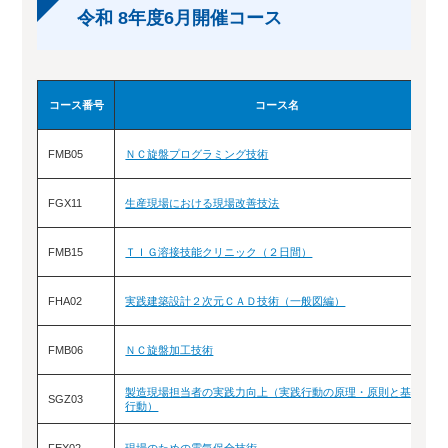
令和 8年度6月開催コース
コース番号
コース名
FMB05
ＮＣ旋盤プログラミング技術
FGX11
生産現場における現場改善技法
FMB15
ＴＩＧ溶接技能クリニック（２日間）
FHA02
実践建築設計２次元ＣＡＤ技術（一般図編）
FMB06
ＮＣ旋盤加工技術
製造現場担当者の実践力向上（実践行動の原理・原則と基本
SGZ03
行動）