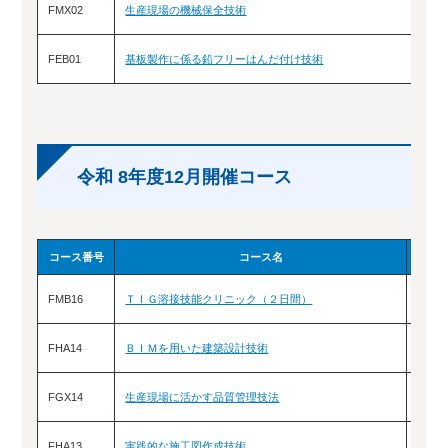
FMX02
生産現場の機械保全技術
FEB01
基板製作に係る鉛フリーはんだ付け技術
令和 8年度12月開催コース
コース番号
コース名
FMB16
ＴＩＧ溶接技能クリニック（２日間）
12/2(
FHA14
ＢＩＭを用いた建築設計技術
12/
FGX14
生産現場に活かす品質管理技法
12/16
FHA13
実践的な施工図作成技術
12/