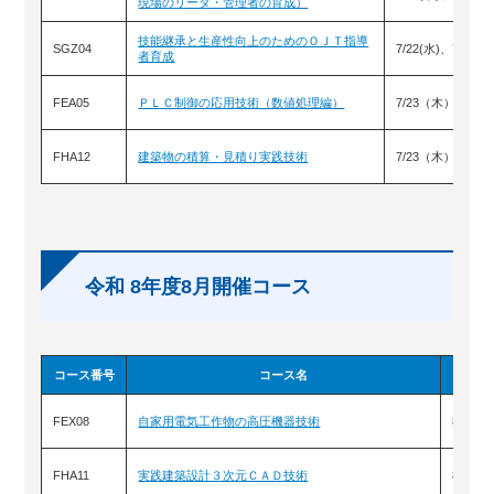
現場のリーダ・管理者の育成）
技能継承と生産性向上のためのＯＪＴ指導
SGZ04
7/22(水)、7/29(水
者育成
FEA05
ＰＬＣ制御の応用技術（数値処理編）
7/23（木）、7/2
FHA12
建築物の積算・見積り実践技術
7/23（木），7/2
令和 8年度8月開催コース
コース番号
コース名
FEX08
自家用電気工作物の高圧機器技術
8/6(木
FHA11
実践建築設計３次元ＣＡＤ技術
8/22