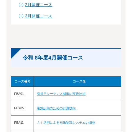
2月開催コース
3月開催コース
令和 8年度4月開催コース
コース番号
コース名
FEA01
有接点シーケンス制御の実践技術
4/
FEX05
電気設備のための計測技術
4
FEA11
ＡＩ活用による画像認識システムの開発
4