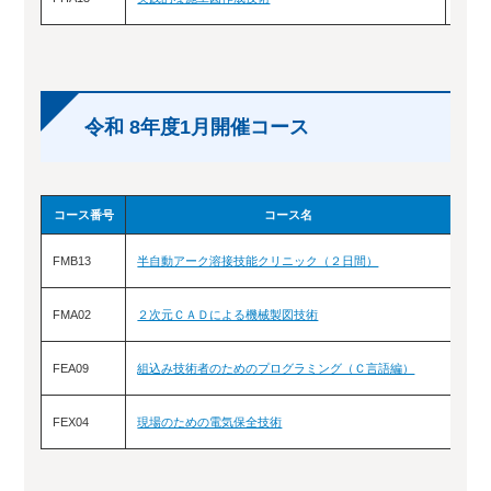
令和 8年度1月開催コース
コース番号
コース名
FMB13
半自動アーク溶接技能クリニック（２日間）
1/12
FMA02
２次元ＣＡＤによる機械製図技術
1/1
FEA09
組込み技術者のためのプログラミング（Ｃ言語編）
1/1
FEX04
現場のための電気保全技術
1/2