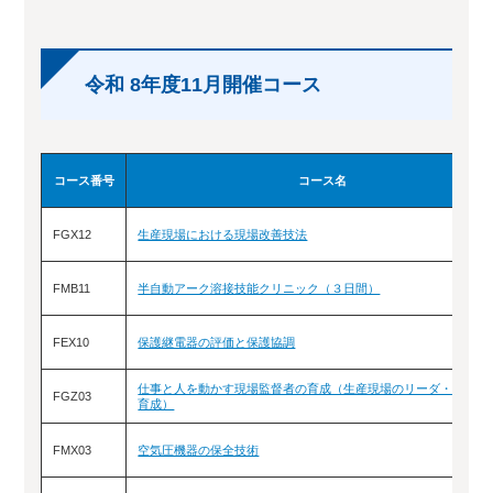
令和 8年度11月開催コース
コース番号
コース名
FGX12
生産現場における現場改善技法
FMB11
半自動アーク溶接技能クリニック（３日間）
FEX10
保護継電器の評価と保護協調
仕事と人を動かす現場監督者の育成（生産現場のリーダ・管理者
FGZ03
育成）
FMX03
空気圧機器の保全技術