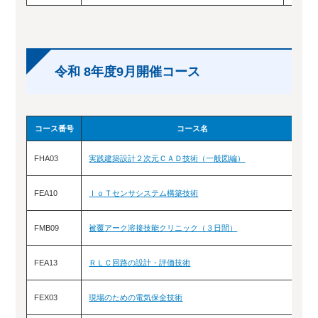
令和 8年度9月開催コース
コース番号
コース名
FHA03
実践建築設計２次元ＣＡＤ技術（一般図編）
9
FEA10
ＩｏＴセンサシステム構築技術
9
FMB09
被覆アーク溶接技能クリニック（３日間）
9
FEA13
ＲＬＣ回路の設計・評価技術
9
FEX03
現場のための電気保全技術
9