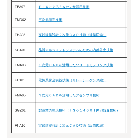
FEA07
ＰＬＣによるＦＡセンサ活用技術
10/
FMD02
三次元測定技術
10/14
FHA08
実践建築設計２次元ＣＡＤ技術（建築図編）
10/
SGX01
品質マネジメントシステムのための内部監査技術
10/15
FMA03
３次元ＣＡＤを活用したソリッドモデリング技術
10/
FEX01
電気系保全実践技術（リレーシーケンス編）
10/
FMA05
３次元ＣＡＤを活用したアセンブリ技術
10/
SGZ01
製造業の環境技術（ＩＳＯ１４００１内部監査技術）
10/22
FHA10
実践建築設計２次元ＣＡＤ技術（設備図編）
10/