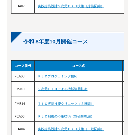
FHA07
実践建築設計２次元ＣＡＤ技術（建築図編）
9
令和 8年度10月開催コース
コース番号
コース名
FEA03
ＰＬＣプログラミング技術
10/
FMA01
２次元ＣＡＤによる機械製図技術
10/
FMB14
ＴＩＧ溶接技能クリニック（３日間）
10/
FEA06
ＰＬＣ制御の応用技術（数値処理編）
10/
FHA04
実践建築設計２次元ＣＡＤ技術（一般図編）
10/