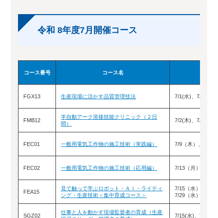
令和 8年度7月開催コース
コース番号
コース名
FGX13
生産現場に活かす品質管理技法
7/1(水)、7/2(木)
半自動アーク溶接技能クリニック（２日
FMB12
7/2(木)、7/3(金)
間）
FEC01
一般用電気工作物の施工技術（実践編）
7/9（木）、7/1
FEC02
一般用電気工作物の施工技術（応用編）
7/13（月）、7/1
見て触って学ぶロボット・ＡＩ・ライティ
7/15（水）、7/
FEA15
ング・生産技術＜集中育成コース＞
7/29（水）、7/
仕事と人を動かす現場監督者の育成（生産
SGZ02
7/15(水)、7/16(木